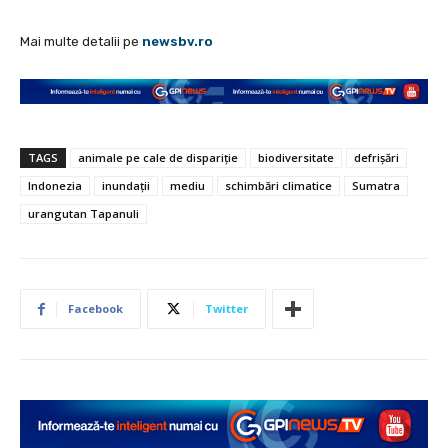
Mai multe detalii pe
newsbv.ro
TAGS
animale pe cale de dispariție
biodiversitate
defrișări
Indonezia
inundații
mediu
schimbări climatice
Sumatra
urangutan Tapanuli
Facebook
Twitter