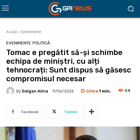
Acasă
Evenimente
EVENIMENTE
POLITICĂ
Tomac e pregătit să-și schimbe
echipa de miniștri, cu alți
tehnocrați: Sunt dispus să găsesc
compromisul necesar
54
Citire
1
min.
By
Dolgan Alina
11/06/2026
Facebook
Twitter