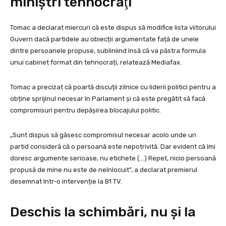
miniştri tehnocraţi
Tomac a declarat miercuri că este dispus să modifice lista viitorului
Guvern dacă partidele au obiecții argumentate față de unele
dintre persoanele propuse, subliniind însă că va păstra formula
unui cabinet format din tehnocrați, relatează Mediafax.
Tomac a precizat că poartă discuții zilnice cu liderii politici pentru a
obține sprijinul necesar în Parlament și că este pregătit să facă
compromisuri pentru depășirea blocajului politic.
„Sunt dispus să găsesc compromisul necesar acolo unde un
partid consideră că o persoană este nepotrivită. Dar evident că îmi
doresc argumente serioase, nu etichete (…) Repet, nicio persoană
propusă de mine nu este de neînlocuit”, a declarat premierul
desemnat într-o intervenție la B1 TV.
Deschis la schimbări, nu și la