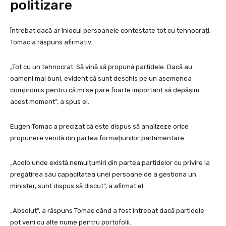
politizare
Întrebat dacă ar înlocui persoanele contestate tot cu tehnocrați,
Tomac a răspuns afirmativ.
„Tot cu un tehnocrat. Să vină să propună partidele. Dacă au
oameni mai buni, evident că sunt deschis pe un asemenea
compromis pentru că mi se pare foarte important să depășim
acest moment”, a spus el.
Eugen Tomac a precizat că este dispus să analizeze orice
propunere venită din partea formațiunilor parlamentare.
„Acolo unde există nemulțumiri din partea partidelor cu privire la
pregătirea sau capacitatea unei persoane de a gestiona un
minister, sunt dispus să discut”, a afirmat el.
„Absolut”, a răspuns Tomac când a fost întrebat dacă partidele
pot veni cu alte nume pentru portofolii.