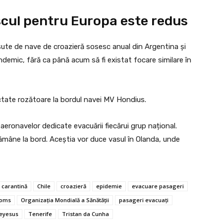
iscul pentru Europa este redus
 sute de nave de croazieră sosesc anual din Argentina și
ndemic, fără ca până acum să fi existat focare similare în
ectate rozătoare la bordul navei MV Hondius.
eronavelor dedicate evacuării fiecărui grup național.
ămâne la bord. Aceștia vor duce vasul în Olanda, unde
carantină
Chile
croazieră
epidemie
evacuare pasageri
oms
Organizația Mondială a Sănătății
pasageri evacuați
eyesus
Tenerife
Tristan da Cunha