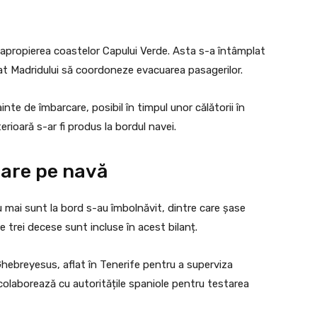
 apropierea coastelor Capului Verde. Asta s-a întâmplat
t Madridului să coordoneze evacuarea pasagerilor.
inte de îmbarcare, posibil în timpul unor călătorii în
erioară s-ar fi produs la bordul navei.
oare pe navă
 mai sunt la bord s-au îmbolnăvit, dintre care șase
le trei decese sunt incluse în acest bilanț.
ebreyesus, aflat în Tenerife pentru a superviza
 colaborează cu autoritățile spaniole pentru testarea