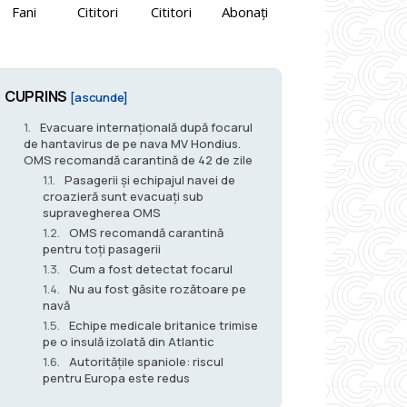
Fani
Cititori
Cititori
Abonați
CUPRINS
[ascunde]
Evacuare internațională după focarul
de hantavirus de pe nava MV Hondius.
OMS recomandă carantină de 42 de zile
Pasagerii și echipajul navei de
croazieră sunt evacuați sub
supravegherea OMS
OMS recomandă carantină
pentru toți pasagerii
Cum a fost detectat focarul
Nu au fost găsite rozătoare pe
navă
Echipe medicale britanice trimise
pe o insulă izolată din Atlantic
Autoritățile spaniole: riscul
pentru Europa este redus