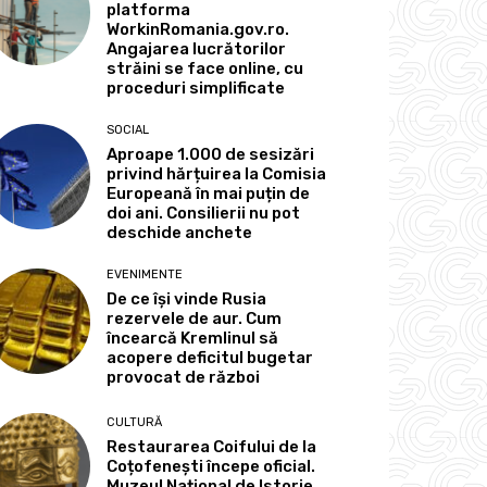
platforma
WorkinRomania.gov.ro.
Angajarea lucrătorilor
străini se face online, cu
proceduri simplificate
SOCIAL
Aproape 1.000 de sesizări
privind hărțuirea la Comisia
Europeană în mai puțin de
doi ani. Consilierii nu pot
deschide anchete
EVENIMENTE
De ce își vinde Rusia
rezervele de aur. Cum
încearcă Kremlinul să
acopere deficitul bugetar
provocat de război
CULTURĂ
Restaurarea Coifului de la
Coțofenești începe oficial.
Muzeul Național de Istorie