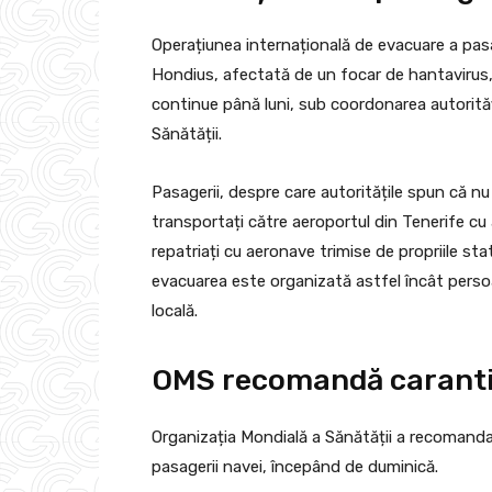
Operațiunea internațională de evacuare a pasa
Hondius, afectată de un focar de hantavirus,
continue până luni, sub coordonarea autorități
Sănătății.
Pasagerii, despre care autoritățile spun că 
transportați către aeroportul din Tenerife cu 
repatriați cu aeronave trimise de propriile sta
evacuarea este organizată astfel încât persoa
locală.
OMS recomandă carantin
Organizația Mondială a Sănătății a recomandat
pasagerii navei, începând de duminică.