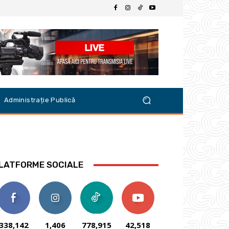
Administrație Publică
LATFORME SOCIALE
338,142
1,406
778,915
42,518