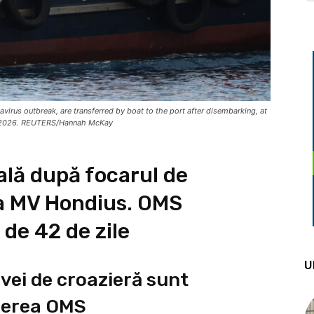
virus outbreak, are transferred by boat to the port after disembarking, at
10, 2026. REUTERS/Hannah McKay
ală după focarul de
a MV Hondius. OMS
de 42 de zile
U
avei de croazieră sunt
herea OMS