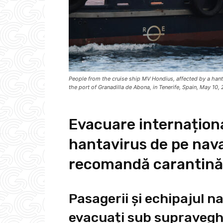
People from the cruise ship MV Hondius, affected by a hanta
the port of Granadilla de Abona, in Tenerife, Spain, May 
Evacuare internațion
hantavirus de pe nav
recomandă carantină 
Pasagerii și echipajul n
evacuați sub supraveg