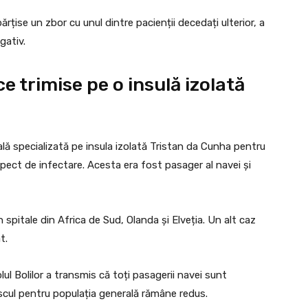
țise un zbor cu unul dintre pacienții decedați ulterior, a
gativ.
e trimise pe o insulă izolată
lă specializată pe insula izolată Tristan da Cunha pentru
pect de infectare. Acesta era fost pasager al navei și
spitale din Africa de Sud, Olanda și Elveția. Un alt caz
t.
l Bolilor a transmis că toți pasagerii navei sunt
riscul pentru populația generală rămâne redus.