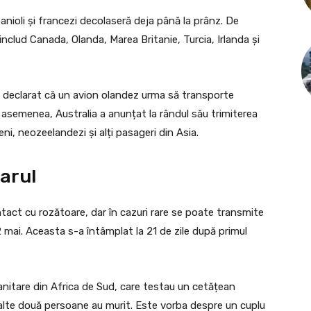
nioli și francezi decolaseră deja până la prânz. De
nclud Canada, Olanda, Marea Britanie, Turcia, Irlanda și
, a declarat că un avion olandez urma să transporte
De asemenea, Australia a anunțat la rândul său trimiterea
ni, neozeelandezi și alți pasageri din Asia.
arul
tact cu rozătoare, dar în cazuri rare se poate transmite
2 mai. Aceasta s-a întâmplat la 21 de zile după primul
 sanitare din Africa de Sud, care testau un cetățean
p, alte două persoane au murit. Este vorba despre un cuplu