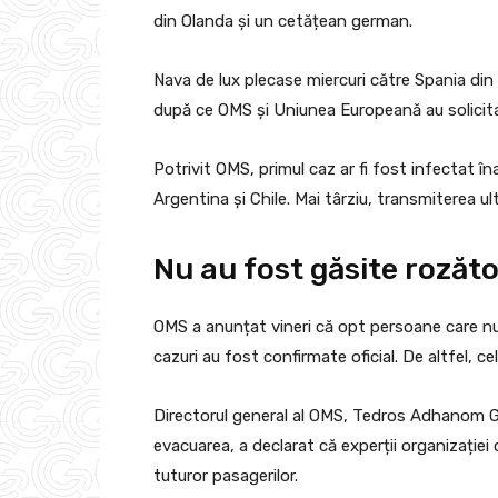
din Olanda și un cetățean german.
Nava de lux plecase miercuri către Spania din
după ce OMS și Uniunea Europeană au solicita
Potrivit OMS, primul caz ar fi fost infectat îna
Argentina și Chile. Mai târziu, transmiterea ult
Nu au fost găsite rozăt
OMS a anunțat vineri că opt persoane care nu
cazuri au fost confirmate oficial. De altfel, ce
Directorul general al OMS, Tedros Adhanom Gh
evacuarea, a declarat că experții organizației
tuturor pasagerilor.