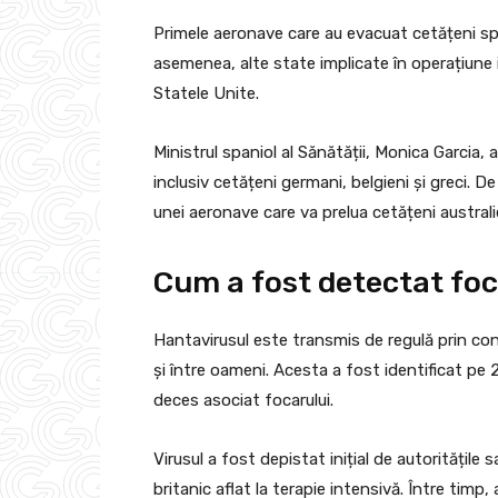
Primele aeronave care au evacuat cetățeni spa
asemenea, alte state implicate în operațiune i
Statele Unite.
Ministrul spaniol al Sănătății, Monica Garcia
inclusiv cetățeni germani, belgieni și greci. 
unei aeronave care va prelua cetățeni australie
Cum a fost detectat foc
Hantavirusul este transmis de regulă prin con
și între oameni. Acesta a fost identificat pe 
deces asociat focarului.
Virusul a fost depistat inițial de autoritățile
britanic aflat la terapie intensivă. Între tim