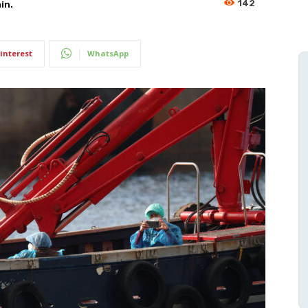
142
in.
interest
WhatsApp