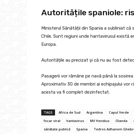
Autoritățile spaniole: r
Ministerul Sănătății din Spania a subliniat că
Chile. Sunt regiuni unde hantavirusul există e
Europa.
Autoritățile au precizat și că nu au fost det
Pasagerii vor rămâne pe navă până la sosirea a
Aproximativ 30 de membri ai echipajului vor r
acesta va fi complet dezinfectat.
TAGS
Africa de Sud
Argentina
Capul Verde
focar viral
hantavirus
MV Hondius
Olanda
sănătate publică
Spania
Tedros Adhanom Ghebr