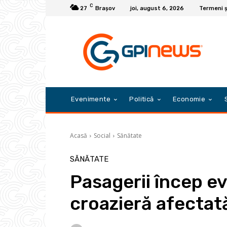
C
27
Braşov
joi, august 6, 2026
Termeni și
Evenimente
Politică
Economie
Acasă
Social
Sănătate
SĂNĂTATE
Pasagerii încep e
croazieră afectat