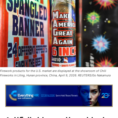
Firework products for the U.S. market are displayed at the showroom of Chili
Fireworks in Liling, Hunan province, China, April 9, 2026. REUTERS/Go Nakamura