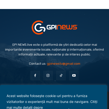
GPI NEWS.live este o platformă de știri dedicată celor mai
importante evenimente locale, naționale și internaționale, oferind
informații actuale, relevante și de interes public.
Contact us:
gpinewstv@gmail.com
Acest website folosește cookie-uri pentru a furniza
Evenimente
Politică
Economie
Social
Sport
Monden
Cultură
Antreprenoriat
vizitatorilor o experiență mult mai buna de navigare. Citiți
Administrație Publică
mai multe detalii depre
politica cookies
.