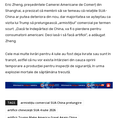
Eric Zheng, președintele Camerei Americane de Comerț din
Shanghai, a precizat că membrii săi se temeau că relațiile SUA-
China ar putea deteriora din nou, dar majoritatea se așteptau ca
vizita lui Trump să prelungească „armistițiul” comercial pe termen
scurt. „Dacă te îndepărtezi de China, va fi o pierdere pentru
consumatorii americani. Deci lasă-i să facă artificii”, a adăugat
Zheng.
Cele mai multe livrări pentru 4 iulie au fost deja livrate sau sunt în
tranzit, astfel că nu vor exista întârzieri din cauza opririi
temporare a producției pentru inspecții de siguranță, în urma
exploziei mortale de săptămâna trecută.
TAGS
armistițiu comercial SUA China prelungire
artificii chinezești SUA 4 iulie 2026
artificii Trump Make America Great Again China