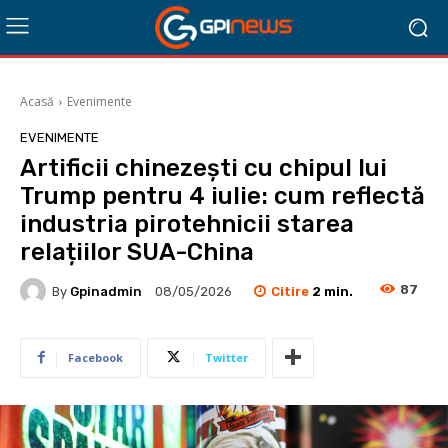
Acasă
Evenimente
EVENIMENTE
Artificii chinezești cu chipul lui
Trump pentru 4 iulie: cum reflectă
industria pirotehnicii starea
relațiilor SUA-China
87
Citire
2
min.
By
Gpinadmin
08/05/2026
Facebook
Twitter