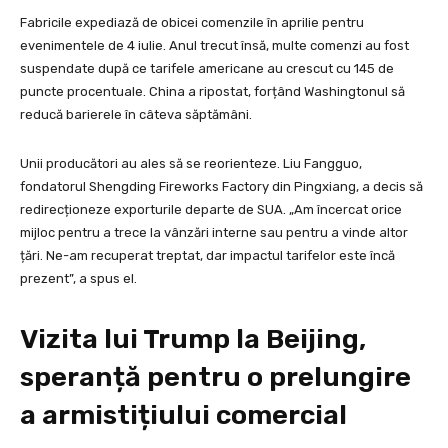
Fabricile expediază de obicei comenzile în aprilie pentru
evenimentele de 4 iulie. Anul trecut însă, multe comenzi au fost
suspendate după ce tarifele americane au crescut cu 145 de
puncte procentuale. China a ripostat, forțând Washingtonul să
reducă barierele în câteva săptămâni.
Unii producători au ales să se reorienteze. Liu Fangguo,
fondatorul Shengding Fireworks Factory din Pingxiang, a decis să
redirecționeze exporturile departe de SUA. „Am încercat orice
mijloc pentru a trece la vânzări interne sau pentru a vinde altor
țări. Ne-am recuperat treptat, dar impactul tarifelor este încă
prezent”, a spus el.
Vizita lui Trump la Beijing,
speranță pentru o prelungire
a armistițiului comercial