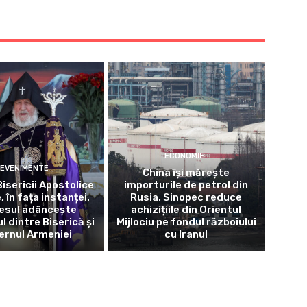
ECONOMIE
EVENIMENTE
China își mărește
Bisericii Apostolice
importurile de petrol din
 în fața instanței.
Rusia. Sinopec reduce
esul adâncește
achizițiile din Orientul
ul dintre Biserică și
Mijlociu pe fondul războiului
ernul Armeniei
cu Iranul