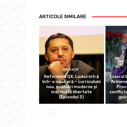
ARTICOLE SIMILARE
EDUCAȚIE
Reformele QX: Liceul intră
Liderul 
într-o nouă eră – curriculum
Armene,
nou, evaluări moderne și
Proc
mai multă libertate
conflict
(Episodul 3)
guv