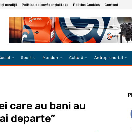
și condiții
Politica de confidențialitate
Politica Cookies
Contact
Social
Sport
Monden
Cultură
Antreprenoriat
P
i care au bani au
mai departe”