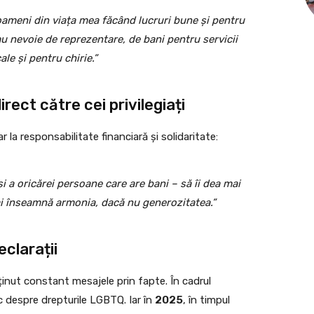
oameni din viața mea făcând lucruri bune și pentru
au nevoie de reprezentare, de bani pentru servicii
le și pentru chirie.”
rect către cei privilegiați
r la responsabilitate financiară și solidaritate:
și a oricărei persoane care are bani – să îi dea mai
ai înseamnă armonia, dacă nu generozitatea.”
clarații
ținut constant mesajele prin fapte. În cadrul
ic despre drepturile LGBTQ. Iar în
2025
, în timpul