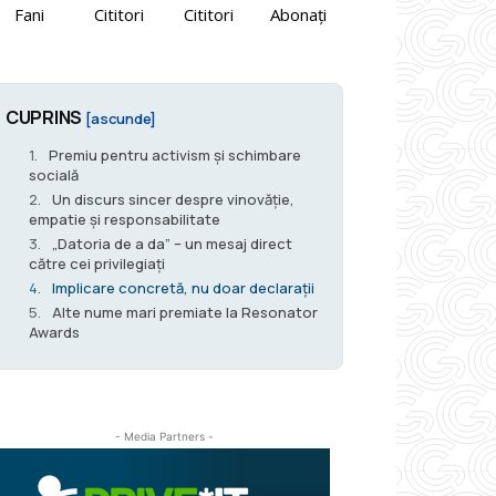
Fani
Cititori
Cititori
Abonați
CUPRINS
[ascunde]
Premiu pentru activism și schimbare
socială
Un discurs sincer despre vinovăție,
empatie și responsabilitate
„Datoria de a da” – un mesaj direct
către cei privilegiați
Implicare concretă, nu doar declarații
Alte nume mari premiate la Resonator
Awards
- Media Partners -