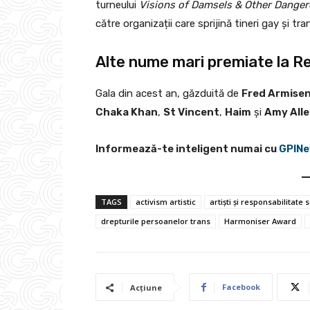
turneului
Visions of Damsels & Other Dange
către organizații care sprijină tineri gay și tran
Alte nume mari premiate la 
Gala din acest an, găzduită de
Fred Armise
Chaka Khan
,
St Vincent
,
Haim
și
Amy All
Informează-te inteligent numai cu
GPINe
TAGS
activism artistic
artiști și responsabilitate 
drepturile persoanelor trans
Harmoniser Award
Facebook
Acțiune