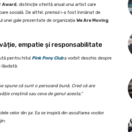
r Award
, distincție oferită anual unui artist care
re socială. De altfel, premiul i-a fost înmânat de
rul unei gale prezentate de organizația
We Are Moving
văție, empatie și responsabilitate
ută pentru hitul
Pink Pony Club
a vorbit deschis despre
 lăudată:
se spune că sunt o persoană bună. Cred că are
văție creștină sau ceva de genul acesta.”
ele celor din jur. Ea se inspiră din ascultarea vocilor
in: