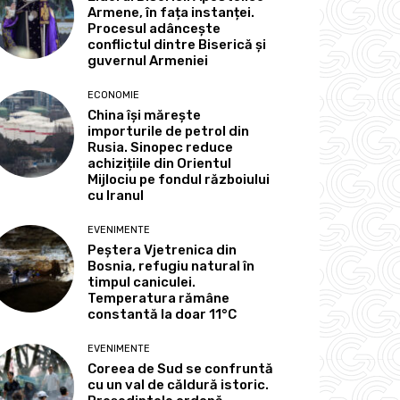
Armene, în fața instanței.
Procesul adâncește
conflictul dintre Biserică și
guvernul Armeniei
ECONOMIE
China își mărește
importurile de petrol din
Rusia. Sinopec reduce
achizițiile din Orientul
Mijlociu pe fondul războiului
cu Iranul
EVENIMENTE
Peștera Vjetrenica din
Bosnia, refugiu natural în
timpul caniculei.
Temperatura rămâne
constantă la doar 11°C
EVENIMENTE
Coreea de Sud se confruntă
cu un val de căldură istoric.