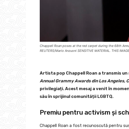
Chappell Roan poses at the red carpet during the 68th Annu
REUTERS/Mario Anzuoni SENSITIVE MATERIAL. THIS IMAG
Artista pop Chappell Roan a transmis un
Annual Grammy Awards din Los Angeles, Ca
privilegiați. Acest mesaj a venit în mome
său în sprijinul comunității LGBTQ.
Premiu pentru activism și sc
Chappell Roan a fost recunoscută pentru sus