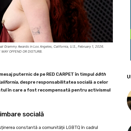
al Grammy Awards in Los Angeles, California, U.S., February 1, 2026.
E MAY OFFEND OR DISTURB.
 mesaj puternic de pe RED CARPET în timpul
68th
U
lifornia
, despre responsabilitatea socială a celor
ntul în care a fost recompensată pentru activismul
himbare socială
ținerea constantă a comunității LGBTQ în cadrul