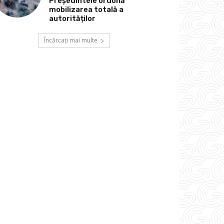
Președintele ordonă
mobilizarea totală a
autorităților
Încărcați mai multe