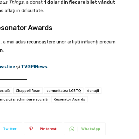
rous Things
, a donat
1 dolar din fiecare bilet vândut
s aflați în dificultate.
Resonator Awards
n
, a mai adus recunoaștere unor artiști influenți precum
en
.
ws.live
şi
TVGPINews
.
socială
Chappell Roan
comunitatea LGBTQ
donații
muzică și schimbare socială
Resonator Awards
Twitter
Pinterest
WhatsApp