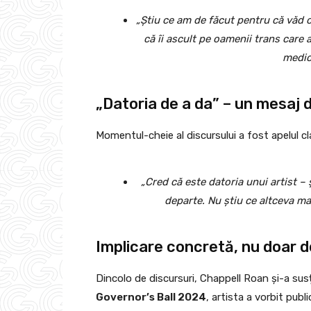
„Știu ce am de făcut pentru că văd 
că îi ascult pe oamenii trans care 
medica
„Datoria de a da” – un mesaj di
Momentul-cheie al discursului a fost apelul cla
„Cred că este datoria unui artist – 
departe. Nu știu ce altceva m
Implicare concretă, nu doar de
Dincolo de discursuri, Chappell Roan și-a sus
Governor’s Ball 2024
, artista a vorbit publ