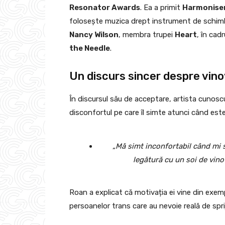
Resonator Awards
. Ea a primit
Harmonise
folosește muzica drept instrument de schimba
Nancy Wilson
, membra trupei
Heart
, în cad
the Needle
.
Un discurs sincer despre vino
În discursul său de acceptare, artista cunosc
disconfortul pe care îl simte atunci când este
„Mă simt inconfortabil când mi 
legătură cu un soi de vino
Roan a explicat că motivația ei vine din exempl
persoanelor trans care au nevoie reală de sprij