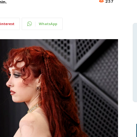
237
in.
interest
WhatsApp