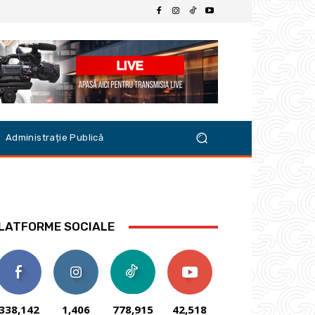
Administrație Publică
LATFORME SOCIALE
338,142
1,406
778,915
42,518