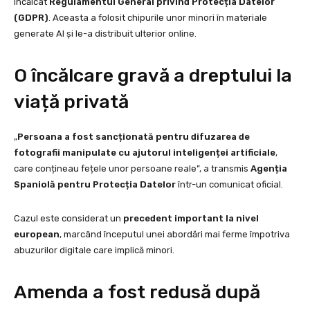
încălcat
Regulamentul General privind Protecția Datelor
(GDPR)
. Aceasta a folosit chipurile unor minori în materiale
generate AI și le-a distribuit ulterior online.
O încălcare gravă a dreptului la
viață privată
„
Persoana a fost sancționată pentru difuzarea de
fotografii manipulate cu ajutorul inteligenței artificiale
,
care conțineau fețele unor persoane reale”, a transmis
Agenția
Spaniolă pentru Protecția Datelor
într-un comunicat oficial.
Cazul este considerat un
precedent important la nivel
european
, marcând începutul unei abordări mai ferme împotriva
abuzurilor digitale care implică minori.
Amenda a fost redusă după