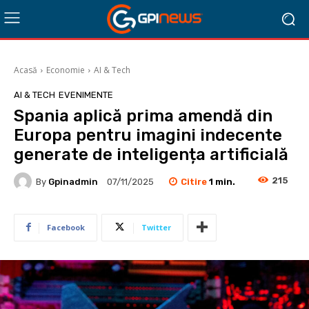
Acasă
Economie
AI & Tech
AI & TECH
EVENIMENTE
Spania aplică prima amendă din
Europa pentru imagini indecente
generate de inteligența artificială
215
Citire
1
min.
By
Gpinadmin
07/11/2025
Facebook
Twitter