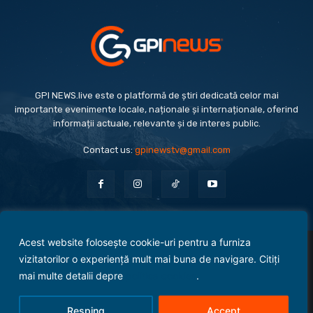
GPI NEWS.live este o platformă de știri dedicată celor mai
importante evenimente locale, naționale și internaționale, oferind
informații actuale, relevante și de interes public.
Contact us:
gpinewstv@gmail.com
Acest website folosește cookie-uri pentru a furniza
Evenimente
Politică
Economie
Social
Sport
Monden
Cultură
Antreprenoriat
vizitatorilor o experiență mult mai buna de navigare. Citiți
Administrație Publică
mai multe detalii depre
politica cookies
.
Termeni și condiții
Politica de confidențialitate
Politica Cookies
Contact
Resping
Accept