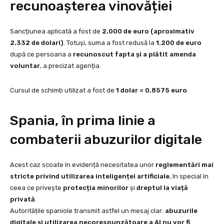
recunoașterea vinovăției
Sancțiunea aplicată a fost de
2.000 de euro (aproximativ
2.332 de dolari)
. Totuși, suma a fost redusă la
1.200 de euro
după ce persoana a
recunoscut fapta și a plătit amenda
voluntar
, a precizat agenția.
Cursul de schimb utilizat a fost de
1 dolar = 0,8575 euro
.
Spania, în prima linie a
combaterii abuzurilor digitale
Acest caz scoate în evidență necesitatea unor
reglementări mai
stricte privind utilizarea inteligenței artificiale
, în special în
ceea ce privește
protecția minorilor
și
dreptul la viață
privată
.
Autoritățile spaniole transmit astfel un mesaj clar:
abuzurile
digitale și utilizarea necorespunzătoare a AI nu vor fi