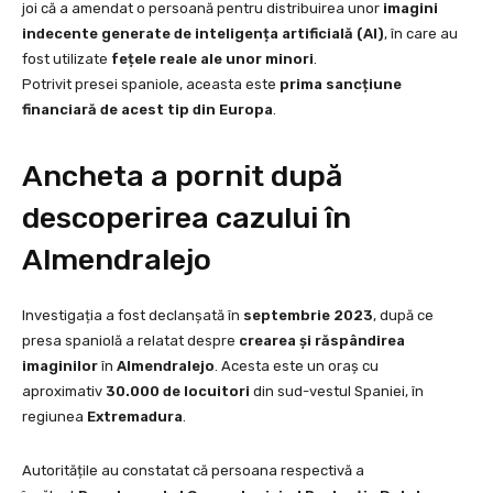
joi că a amendat o persoană pentru distribuirea unor
imagini
indecente generate de inteligența artificială (AI)
, în care au
fost utilizate
fețele reale ale unor minori
.
Potrivit presei spaniole, aceasta este
prima sancțiune
financiară de acest tip din Europa
.
Ancheta a pornit după
descoperirea cazului în
Almendralejo
Investigația a fost declanșată în
septembrie 2023
, după ce
presa spaniolă a relatat despre
crearea și răspândirea
imaginilor
în
Almendralejo
. Acesta este un oraș cu
aproximativ
30.000 de locuitori
din sud-vestul Spaniei, în
regiunea
Extremadura
.
Autoritățile au constatat că persoana respectivă a