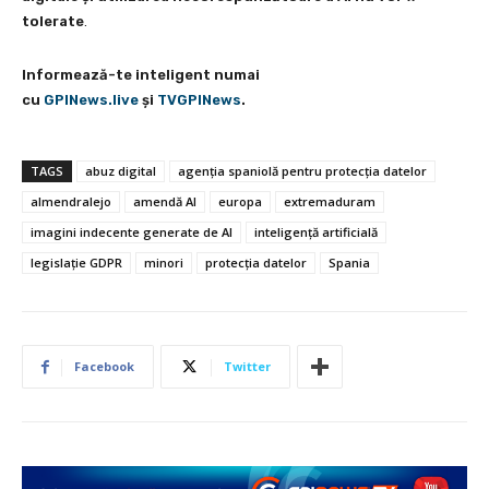
tolerate
.
Informează-te inteligent numai
cu
GPINews.live
şi
TVGPINews
.
TAGS
abuz digital
agenția spaniolă pentru protecția datelor
almendralejo
amendă AI
europa
extremaduram
imagini indecente generate de AI
inteligență artificială
legislație GDPR
minori
protecția datelor
Spania
Facebook
Twitter