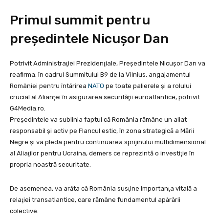
Primul summit pentru
preşedintele Nicușor Dan
Potrivit Administraţiei Prezidenţiale, Preşedintele Nicuşor Dan va
reafirma, în cadrul Summitului B9 de la Vilnius, angajamentul
României pentru întărirea
NATO
pe toate palierele şi a rolului
crucial al Alianţei în asigurarea securităţii euroatlantice, potrivit
G4Media.ro.
Preşedintele va sublinia faptul că România rămâne un aliat
responsabil şi activ pe Flancul estic, în zona strategică a Mării
Negre şi va pleda pentru continuarea sprijinului multidimensional
al Aliaţilor pentru Ucraina, demers ce reprezintă o investiţie în
propria noastră securitate.
De asemenea, va arăta că România susţine importanţa vitală a
relaţiei transatlantice, care rămâne fundamentul apărării
colective.