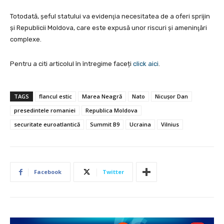
Totodată, şeful statului va evidenţia necesitatea de a oferi sprijin
şi Republicii Moldova, care este expusă unor riscuri şi ameninţări
complexe.
Pentru a citi articolul în întregime faceți
click aici
.
TAGS
flancul estic
Marea Neagră
Nato
Nicușor Dan
presedintele romaniei
Republica Moldova
securitate euroatlantică
Summit B9
Ucraina
Vilnius
Facebook
Twitter