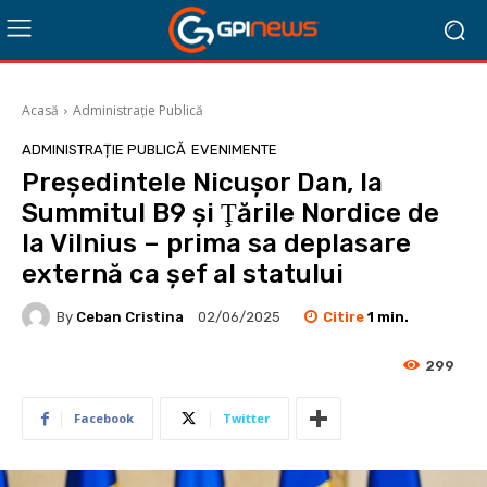
Acasă
Administrație Publică
ADMINISTRAȚIE PUBLICĂ
EVENIMENTE
Preşedintele Nicuşor Dan, la
Summitul B9 şi Ţările Nordice de
la Vilnius – prima sa deplasare
externă ca şef al statului
Citire
1
min.
By
Ceban Cristina
02/06/2025
299
Facebook
Twitter