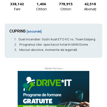
338,142
1,406
778,915
42,518
Fani
Cititori
Cititori
Abonați
CUPRINS
[ascunde]
Duel incendiar: Győri Audi ETO KC vs. Team Esbjerg
Programul zilei: spectacol total în MVM Dome
Meciuri decisive, momente de legendă
- Media Partners -