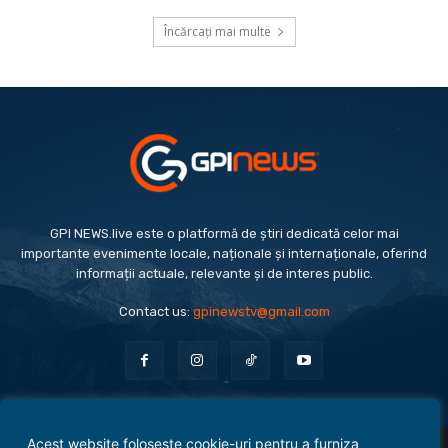
Încărcați mai multe
GPI NEWS.live este o platformă de știri dedicată celor mai
importante evenimente locale, naționale și internaționale, oferind
informații actuale, relevante și de interes public.
Contact us:
gpinewstv@gmail.com
Acest website folosește cookie-uri pentru a furniza
Evenimente
Politică
Economie
Social
Sport