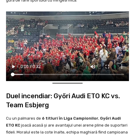
gură de fanii sportului cu mingea mică.
Duel incendiar: Győri Audi ETO KC vs.
Team Esbjerg
Cu un palmares de
6 titluri în Liga Campionilor
,
Győri Audi
ETO KC
joacă acasă și are avantajul unei arene pline de suporteri
fideli. Moralul este la cote înalte, echipa maghiară fiind campioana