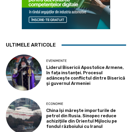
ULTIMELE ARTICOLE
EVENIMENTE
Liderul Bisericii Apostolice Armene,
în fața instanței. Procesul
adâncește conflictul dintre Biserică
și guvernul Armeniei
ECONOMIE
China își mărește importurile de
petrol din Rusia. Sinopec reduce
achizițiile din Orientul Mijlociu pe
fondul războiului cu Iranul