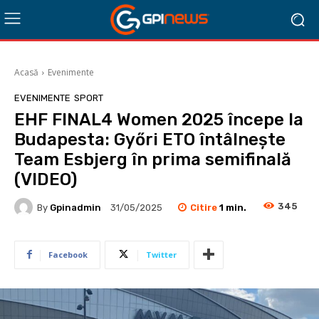
Acasă
Evenimente
EVENIMENTE
SPORT
EHF FINAL4 Women 2025 începe la
Budapesta: Győri ETO întâlnește
Team Esbjerg în prima semifinală
(VIDEO)
345
Citire
1
min.
By
Gpinadmin
31/05/2025
Facebook
Twitter