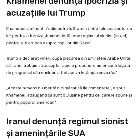
Khamenei denunță ipocrizia și
acuzațiile lui Trump
Khamenei a afirmat că, dimpotrivă, Statele Unite folosesc puterea
lor pentru a furniza „bombe de 10 tone regimului sionist (Israel)
pentru a le arunca asupra copiilor din Gaza”.
Trump a declarat vineri, după plecarea din Emiratele Arabe Unite,
că Iranul trebuie să accepte rapid o propunere americană legată
de programul său nuclear, altfel „se va întâmpla ceva rău”.
„Aceste remarci nu merită nici măcar să fie comentate”, a spus
Khamenei, adăugând că sunt o „rușine pentru cel care le spune și
pentru poporul american”.
Iranul denunță regimul sionist
și amenințările SUA