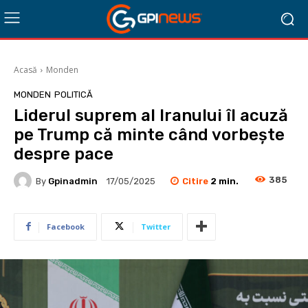
Acasă
Monden
MONDEN
POLITICĂ
Liderul suprem al Iranului îl acuză
pe Trump că minte când vorbește
despre pace
385
Citire
2
min.
By
Gpinadmin
17/05/2025
Facebook
Twitter