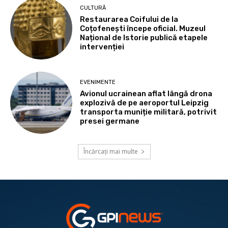
CULTURĂ
Restaurarea Coifului de la
Coțofenești începe oficial. Muzeul
Național de Istorie publică etapele
intervenției
EVENIMENTE
Avionul ucrainean aflat lângă drona
explozivă de pe aeroportul Leipzig
transporta muniție militară, potrivit
presei germane
Încărcați mai multe