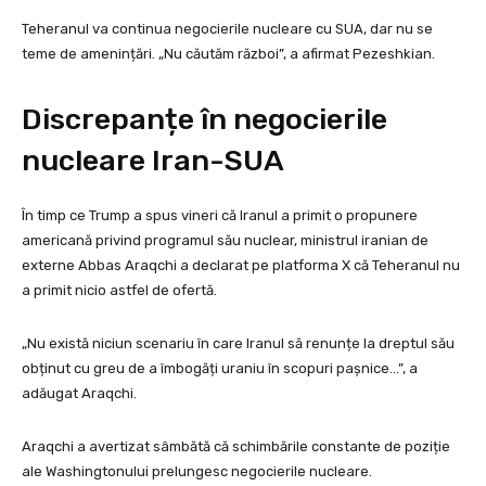
Teheranul va continua negocierile nucleare cu SUA, dar nu se
teme de amenințări. „Nu căutăm război”, a afirmat Pezeshkian.
Discrepanțe în negocierile
nucleare Iran-SUA
În timp ce Trump a spus vineri că Iranul a primit o propunere
americană privind programul său nuclear, ministrul iranian de
externe Abbas Araqchi a declarat pe platforma X că Teheranul nu
a primit nicio astfel de ofertă.
„Nu există niciun scenariu în care Iranul să renunțe la dreptul său
obținut cu greu de a îmbogăți uraniu în scopuri pașnice…”, a
adăugat Araqchi.
Araqchi a avertizat sâmbătă că schimbările constante de poziție
ale Washingtonului prelungesc negocierile nucleare.