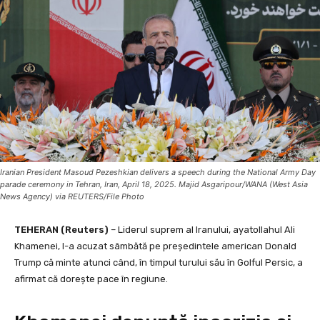
Iranian President Masoud Pezeshkian delivers a speech during the National Army Day
parade ceremony in Tehran, Iran, April 18, 2025. Majid Asgaripour/WANA (West Asia
News Agency) via REUTERS/File Photo
TEHERAN (Reuters)
– Liderul suprem al Iranului, ayatollahul Ali
Khamenei, l-a acuzat sâmbătă pe președintele american Donald
Trump că minte atunci când, în timpul turului său în Golful Persic, a
afirmat că dorește pace în regiune.