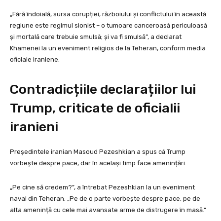
„Fără îndoială, sursa corupției, războiului și conflictului în această
regiune este regimul sionist – o tumoare canceroasă periculoasă
și mortală care trebuie smulsă; și va fi smulsă”, a declarat
Khamenei la un eveniment religios de la Teheran, conform media
oficiale iraniene.
Contradicțiile declarațiilor lui
Trump, criticate de oficialii
iranieni
Președintele iranian Masoud Pezeshkian a spus că Trump
vorbește despre pace, dar în același timp face amenințări.
„Pe cine să credem?”, a întrebat Pezeshkian la un eveniment
naval din Teheran. „Pe de o parte vorbește despre pace, pe de
alta amenință cu cele mai avansate arme de distrugere în masă.”