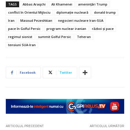
TAGS
Abbas Araqchi
Ali Khamenei
amenințări Trump
conflict în Orientul Mijlociu
diplomație nucleară
donald trump
Iran
Masoud Pezeshkian
negocieri nucleare Iran-SUA
pace în Golful Persic
program nuclear iranian
război și pace
regimul sionist
summit Golful Persic
Teheran
tensiuni SUA-Iran
Facebook
Twitter
ARTICOLUL PRECEDENT
ARTICOLUL URMĂTOR