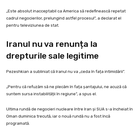
„Este absolut inacceptabil ca America să redefinească repetat
cadrul negocierilor, prelungind astfel procesul”, a declarat el
pentru televiziunea de stat.
Iranul nu va renunța la
drepturile sale legitime
Pezeshkian a subliniat că Iranul nu va „ceda în fața intimidării”.
„Pentru că refuzăm să ne plecăm în fața șantajului, ne acuză că
suntem sursa instabilității în regiune”, a spus el.
Ultima rundă de negocieri nucleare între Iran și SUA s-a încheiat în
Oman duminica trecută, iar o nouă rundă nu a fost încă
programată.