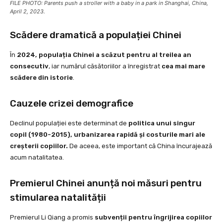
FILE PHOTO: Parents push a stroller with a baby in a park in Shanghai, China,
April 2, 2023.
Scădere dramatică a populației Chinei
În
2024, populația Chinei a scăzut pentru al treilea an
consecutiv
, iar numărul căsătoriilor a înregistrat
cea mai mare
scădere din istorie
.
Cauzele crizei demografice
Declinul populației este determinat de
politica unui singur
copil (1980-2015), urbanizarea rapidă și costurile mari ale
creșterii copiilor.
De aceea, este important că China încurajează
acum natalitatea.
Premierul Chinei anunță noi măsuri pentru
stimularea natalității
Premierul Li Qiang a promis
subvenții pentru îngrijirea copiilor