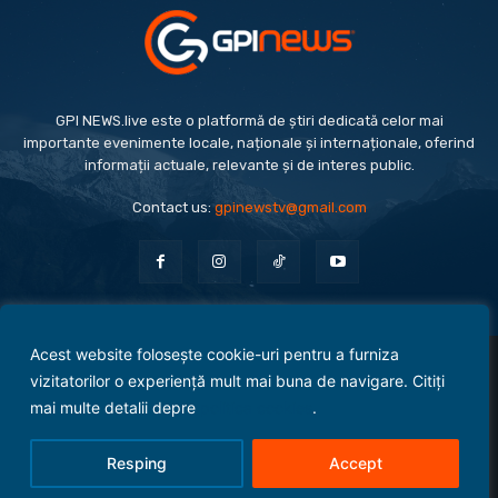
GPI NEWS.live este o platformă de știri dedicată celor mai
importante evenimente locale, naționale și internaționale, oferind
informații actuale, relevante și de interes public.
Contact us:
gpinewstv@gmail.com
Acest website folosește cookie-uri pentru a furniza
Evenimente
Politică
Economie
Social
Sport
Monden
Cultură
Antreprenoriat
vizitatorilor o experiență mult mai buna de navigare. Citiți
Administrație Publică
mai multe detalii depre
politica cookies
.
Termeni și condiții
Politica de confidențialitate
Politica Cookies
Contact
Resping
Accept
© 2025 Copyright - GPI NEWS