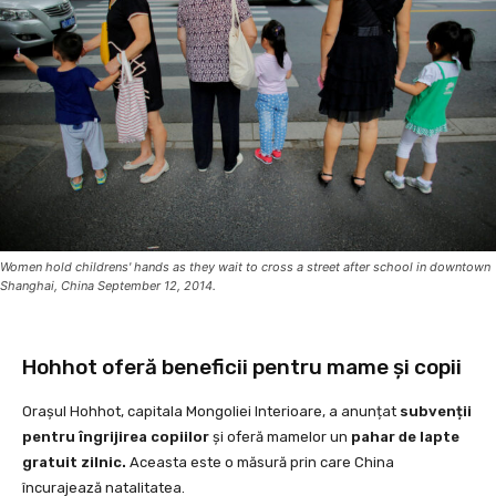
Women hold childrens' hands as they wait to cross a street after school in downtown
Shanghai, China September 12, 2014.
Hohhot oferă beneficii pentru mame și copii
Orașul Hohhot, capitala Mongoliei Interioare, a anunțat
subvenții
pentru îngrijirea copiilor
și oferă mamelor un
pahar de lapte
gratuit zilnic.
Aceasta este o măsură prin care China
încurajează natalitatea.