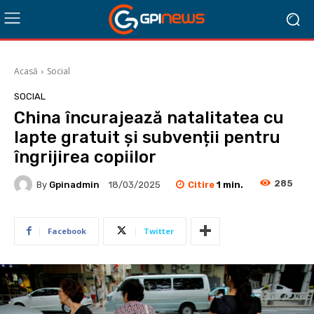
Acasă
Social
SOCIAL
China încurajează natalitatea cu
lapte gratuit și subvenții pentru
îngrijirea copiilor
285
Citire
1
min.
By
Gpinadmin
18/03/2025
Facebook
Twitter