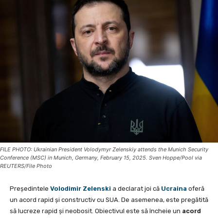
FILE PHOTO: Ukrainian President Volodymyr Zelenskiy attends the Munich Security
Conference (MSC) in Munich, Germany, February 15, 2025. Sven Hoppe/Pool via
REUTERS/File Photo
Președintele
Volodimir Zelenski
a declarat joi că
Ucraina
oferă
un acord rapid și constructiv cu SUA. De asemenea, este pregătită
să lucreze rapid și neobosit. Obiectivul este să încheie un
acord