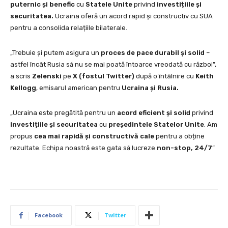
puternic și benefic
cu
Statele Unite
privind
investițiile și
securitatea.
Ucraina oferă un acord rapid și constructiv cu SUA
pentru a consolida relațiile bilaterale.
„Trebuie și putem asigura un
proces de pace durabil și solid
–
astfel încât Rusia să nu se mai poată întoarce vreodată cu război”,
a scris
Zelenski
pe
X (fostul Twitter)
după o întâlnire cu
Keith
Kellogg
, emisarul american pentru
Ucraina și Rusia.
„Ucraina este pregătită pentru un
acord eficient și solid
privind
investițiile și securitatea
cu
președintele Statelor Unite
. Am
propus
cea mai rapidă și constructivă cale
pentru a obține
rezultate. Echipa noastră este gata să lucreze
non-stop, 24/7
”
Facebook
Twitter