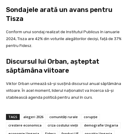
Sondajele arată un avans pentru
Tisza
Conform unui sondaj realizat de Institutul Publicus în ianuarie
2024, Tisza are 42% din voturile alegătorilor deciși, față de 37%
pentru Fidesz.
Discursul lui Orban, așteptat
săptămâna viitoare
Viktor Orban urmează să-și susțină discursul anual săptămâna
viitoare. În acel moment, liderul naționalist va încerca să-și
stabilească agenda politică pentru anul în curs.
TAGS
alegeri 2026
comunități rurale
corupție
crestere economica
criza costului vieții
demografie Ungaria
economie Ungaria
Fidesz
fonduri UE
opoziția Ungaria