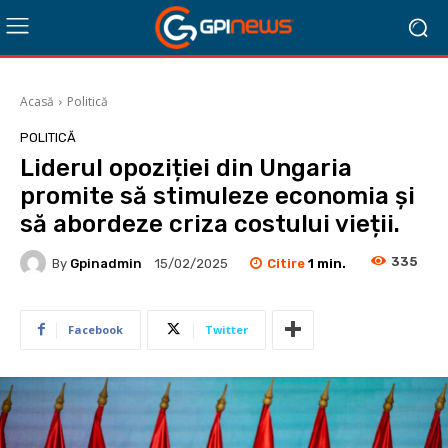
Acasă
Politică
POLITICĂ
Liderul opoziției din Ungaria
promite să stimuleze economia și
să abordeze criza costului vieții.
335
Citire
1
min.
By
Gpinadmin
15/02/2025
Facebook
Twitter