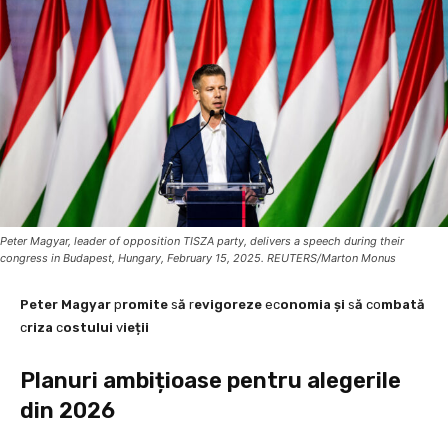
Peter Magyar, leader of opposition TISZA party, delivers a speech during their
congress in Budapest, Hungary, February 15, 2025. REUTERS/Marton Monus
Peter Magyar
p
romite
s
ă
r
evigoreze
ec
onomia și
s
ă
co
mbată
c
riza
c
ostului
v
ieții
Planuri ambițioase pentru alegerile
din 2026