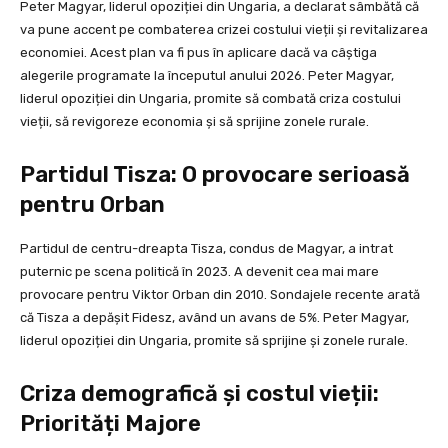
Peter Magyar, liderul opoziției din Ungaria, a declarat sâmbătă că
va pune accent pe combaterea crizei costului vieții și revitalizarea
economiei. Acest plan va fi pus în aplicare dacă va câștiga
alegerile programate la începutul anului 2026. Peter Magyar,
liderul opoziției din Ungaria, promite să combată criza costului
vieții, să revigoreze economia și să sprijine zonele rurale.
Partidul Tisza: O provocare serioasă
pentru Orban
Partidul de centru-dreapta Tisza, condus de Magyar, a intrat
puternic pe scena politică în 2023. A devenit cea mai mare
provocare pentru Viktor Orban din 2010. Sondajele recente arată
că Tisza a depășit Fidesz, având un avans de 5%. Peter Magyar,
liderul opoziției din Ungaria, promite să sprijine și zonele rurale.
Criza demografică și costul vieții:
Priorități Majore