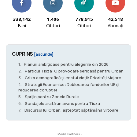
338,142
1,406
778,915
42,518
Fani
Cititori
Cititori
Abonați
CUPRINS
[ascunde]
Planuri ambițioase pentru alegerile din 2026
Partidul Tisza: O provocare serioasă pentru Orban
Criza demografică și costul vieții: Priorități Majore
Strategii Economice: Deblocarea fondurilor UE și
reducerea corupției
Sprijin pentru Zonele Rurale
Sondajele arată un avans pentru Tisza
Discursul lui Orban, așteptat săptămâna viitoare
- Media Partners -