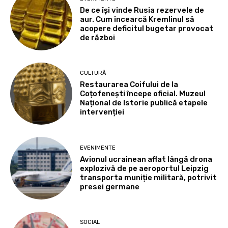
De ce își vinde Rusia rezervele de
aur. Cum încearcă Kremlinul să
acopere deficitul bugetar provocat
de război
CULTURĂ
Restaurarea Coifului de la
Coțofenești începe oficial. Muzeul
Național de Istorie publică etapele
intervenției
EVENIMENTE
Avionul ucrainean aflat lângă drona
explozivă de pe aeroportul Leipzig
transporta muniție militară, potrivit
presei germane
SOCIAL