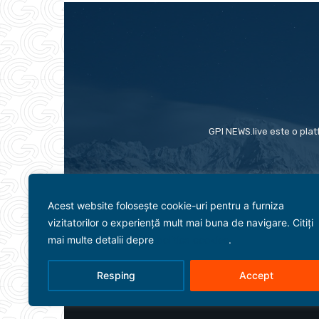
GPI NEWS.live este o plat
Acest website folosește cookie-uri pentru a furniza
vizitatorilor o experiență mult mai buna de navigare. Citiți
mai multe detalii depre
politica cookies
.
Resping
Accept
Evenimente
Politică
Term