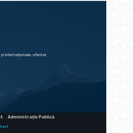
și internaționale, oferind
at
Administrație Publică
tact