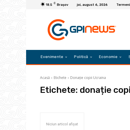
C
18.5
Braşov
joi, august 6, 2026
Termeni 
Evenimente
Politică
Economie
Acasă
Etichete
Donație copii Ucraina
Etichete:
donație cop
Niciun articol afișat