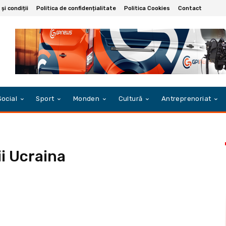
și condiții
Politica de confidențialitate
Politica Cookies
Contact
Social
Sport
Monden
Cultură
Antreprenoriat
ii Ucraina