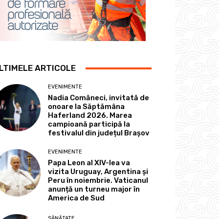
LTIMELE ARTICOLE
EVENIMENTE
Nadia Comăneci, invitată de
onoare la Săptămâna
Haferland 2026. Marea
campioană participă la
festivalul din județul Brașov
EVENIMENTE
Papa Leon al XIV-lea va
vizita Uruguay, Argentina și
Peru în noiembrie. Vaticanul
anunță un turneu major în
America de Sud
SĂNĂTATE