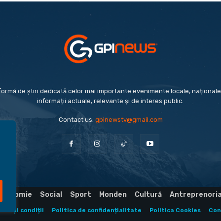
formă de știri dedicată celor mai importante evenimente locale, naționale 
informații actuale, relevante și de interes public.
Contact us:
gpinewstv@gmail.com
Economie
Social
Sport
Monden
Cultură
Antreprenori
eni și condiții
Politica de confidențialitate
Politica Cookies
Con