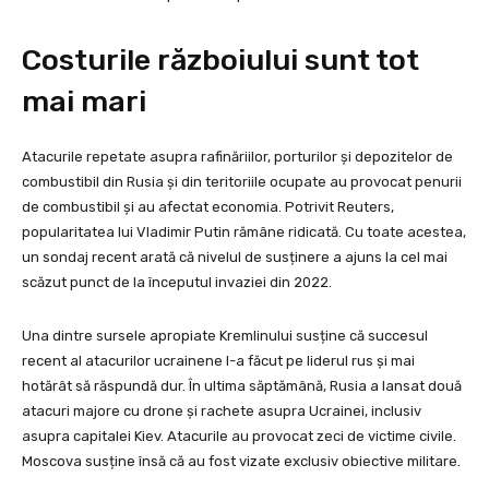
Costurile războiului sunt tot
mai mari
Atacurile repetate asupra rafinăriilor, porturilor și depozitelor de
combustibil din Rusia și din teritoriile ocupate au provocat penurii
de combustibil și au afectat economia. Potrivit Reuters,
popularitatea lui Vladimir Putin rămâne ridicată. Cu toate acestea,
un sondaj recent arată că nivelul de susținere a ajuns la cel mai
scăzut punct de la începutul invaziei din 2022.
Una dintre sursele apropiate Kremlinului susține că succesul
recent al atacurilor ucrainene l-a făcut pe liderul rus și mai
hotărât să răspundă dur. În ultima săptămână, Rusia a lansat două
atacuri majore cu drone și rachete asupra Ucrainei, inclusiv
asupra capitalei Kiev. Atacurile au provocat zeci de victime civile.
Moscova susține însă că au fost vizate exclusiv obiective militare.