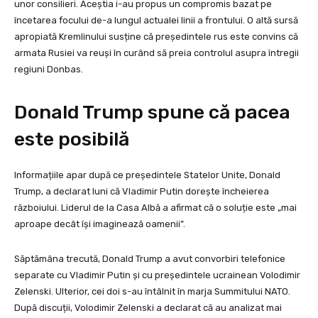
unor consilieri. Aceștia i-au propus un compromis bazat pe
încetarea focului de-a lungul actualei linii a frontului. O altă sursă
apropiată Kremlinului susține că președintele rus este convins că
armata Rusiei va reuși în curând să preia controlul asupra întregii
regiuni Donbas.
Donald Trump spune că pacea
este posibilă
Informațiile apar după ce președintele Statelor Unite, Donald
Trump, a declarat luni că Vladimir Putin dorește încheierea
războiului. Liderul de la Casa Albă a afirmat că o soluție este „mai
aproape decât își imaginează oamenii”.
Săptămâna trecută, Donald Trump a avut convorbiri telefonice
separate cu Vladimir Putin și cu președintele ucrainean Volodimir
Zelenski. Ulterior, cei doi s-au întâlnit în marja Summitului NATO.
După discuții, Volodimir Zelenski a declarat că au analizat mai