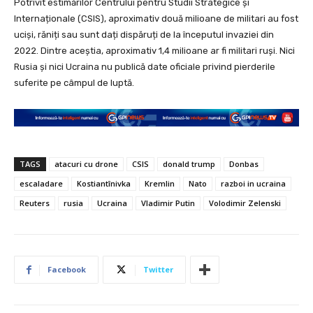
Potrivit estimărilor Centrului pentru Studii Strategice și
Internaționale (CSIS), aproximativ două milioane de militari au fost
uciși, răniți sau sunt dați dispăruți de la începutul invaziei din
2022. Dintre aceștia, aproximativ 1,4 milioane ar fi militari ruși. Nici
Rusia și nici Ucraina nu publică date oficiale privind pierderile
suferite pe câmpul de luptă.
TAGS
atacuri cu drone
CSIS
donald trump
Donbas
escaladare
Kostiantînivka
Kremlin
Nato
razboi in ucraina
Reuters
rusia
Ucraina
Vladimir Putin
Volodimir Zelenski
Facebook
Twitter