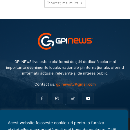
Încărcați mai multe
GPI NEWS.live este o platformă de știri dedicată celor mai
importante evenimente locale, naționale și internaționale, oferind
informații actuale, relevante și de interes public.
Contact us:
gpinewstv@gmail.com
Acest website folosește cookie-uri pentru a furniza
Evenimente
Politică
Economie
Social
Sport
Monden
Cultură
Antreprenoriat
vizitatorilor o experiență mult mai buna de navigare. Citiți