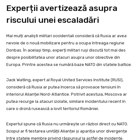
Experții avertizează asupra
riscului unei escaladări
Mai mulți analiști militari occidentali consideră că Rusia ar avea
nevoie de o nouă mobilizare pentru a ocupa întreaga regiune
Donbas. În același timp, experți militari ruși discută tot mai des
despre posibilitatea unor atacuri asupra unor obiective din
Europa. Printre acestea se numără baze NATO din statele baltice.
Jack Watling, expert al Royal United Services Institute (RUSI),
consideră că Rusia ar putea încerca să provoace tensiuni în
interiorul Alianței Nord-Atlantice. Potrivit acestuia, Moscova ar
putea recurge la atacuri izolate, similare incidentului recent în
care o dronă rusească a lovit teritoriul României.
Expertul spune că Rusia nu urmărește un război direct cu NATO.
Scopul ar fi testarea unității Alianței și apariția unor divergențe
între statele membre privind răspunsul la astfel de incidente.