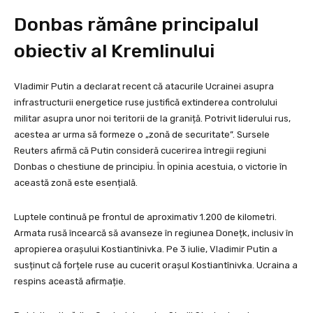
Donbas rămâne principalul
obiectiv al Kremlinului
Vladimir Putin a declarat recent că atacurile Ucrainei asupra
infrastructurii energetice ruse justifică extinderea controlului
militar asupra unor noi teritorii de la graniță. Potrivit liderului rus,
acestea ar urma să formeze o „zonă de securitate”. Sursele
Reuters afirmă că Putin consideră cucerirea întregii regiuni
Donbas o chestiune de principiu. În opinia acestuia, o victorie în
această zonă este esențială.
Luptele continuă pe frontul de aproximativ 1.200 de kilometri.
Armata rusă încearcă să avanseze în regiunea Donețk, inclusiv în
apropierea orașului Kostiantînivka. Pe 3 iulie, Vladimir Putin a
susținut că forțele ruse au cucerit orașul Kostiantînivka. Ucraina a
respins această afirmație.