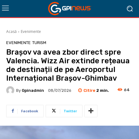
Acasă
Evenimente
EVENIMENTE
TURISM
Brașov va avea zbor direct spre
Valencia. Wizz Air extinde rețeaua
de destinații de pe Aeroportul
Internațional Brașov-Ghimbav
64
Citire
2
min.
By
Gpinadmin
08/07/2026
Facebook
Twitter