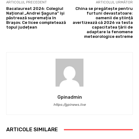
ARTICOLUL PRECEDENT
ARTICOLUL URMĂTOR
Bacalaureat 2026: Colegiul
China se pregătește pentru
Național „Andrei Șaguna” își
furtuni devastatoare:
păstrează supremația în
oamenii de știință
Brașov. Ce licee completează
avertizează că 2026 va testa
topul județean
capacitatea țării de
adaptare la fenomene
meteorologice extreme
Gpinadmin
https://gpinews.live
ARTICOLE SIMILARE