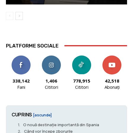
PLATFORME SOCIALE
338,142
1,406
778,915
42,518
Fani
Cititori
Cititori
Abonați
CUPRINS
[ascunde]
O nouă destinație importantă din Spania
Când vor începe zborurile