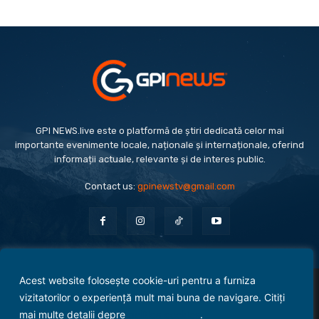
GPI NEWS.live este o platformă de știri dedicată celor mai
importante evenimente locale, naționale și internaționale, oferind
informații actuale, relevante și de interes public.
Contact us:
gpinewstv@gmail.com
Acest website folosește cookie-uri pentru a furniza
Evenimente
Politică
Economie
Social
Sport
Monden
Cultură
Antreprenoriat
vizitatorilor o experiență mult mai buna de navigare. Citiți
Administrație Publică
mai multe detalii depre
politica cookies
.