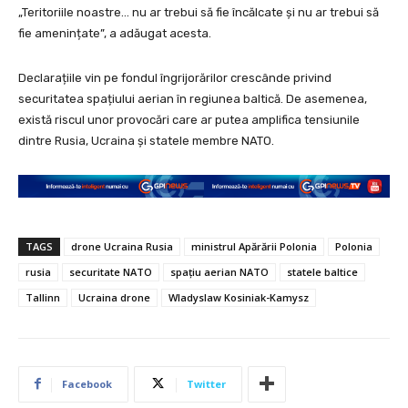
„Teritoriile noastre… nu ar trebui să fie încălcate și nu ar trebui să
fie amenințate”, a adăugat acesta.
Declarațiile vin pe fondul îngrijorărilor crescânde privind
securitatea spațiului aerian în regiunea baltică. De asemenea,
există riscul unor provocări care ar putea amplifica tensiunile
dintre Rusia, Ucraina și statele membre NATO.
TAGS
drone Ucraina Rusia
ministrul Apărării Polonia
Polonia
rusia
securitate NATO
spațiu aerian NATO
statele baltice
Tallinn
Ucraina drone
Wladyslaw Kosiniak-Kamysz
Facebook
Twitter