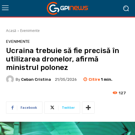
Acasă
Evenimente
EVENIMENTE
Ucraina trebuie să fie precisă în
utilizarea dronelor, afirmă
ministrul polonez
Citire
1
min.
By
Ceban Cristina
21/05/2026
127
Facebook
Twitter