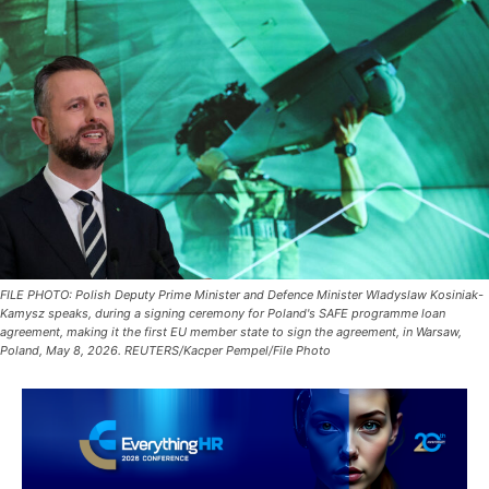
FILE PHOTO: Polish Deputy Prime Minister and Defence Minister Wladyslaw Kosiniak-
Kamysz speaks, during a signing ceremony for Poland's SAFE programme loan
agreement, making it the first EU member state to sign the agreement, in Warsaw,
Poland, May 8, 2026. REUTERS/Kacper Pempel/File Photo