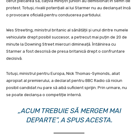
cerut plecarea sa, câțiva miniștri juniori au demisionat în semn de
protest. Totuși, rivalii potențiali ai lui Starmer nu au declanșat încă
o provocare oficială pentru conducerea partidului.
Wes Streeting, ministrul britanic al sănătății și unul dintre numele
vehiculate drept posibil succesor, a petrecut mai puțin de 20 de
minute la Downing Street miercuri dimineață. Întâlnirea cu
Starmer a fost descrisă de presa britanică drept o confruntare
decisivă.
Totuși, ministrul pentru Europa, Nick Thomas-Symonds, aliat
apropiat al premierului, a declarat pentru BBC Radio că niciun
posibil candidat nu pare să aibă suficient sprijin. Prin urmare, nu
se poate declanșa o competiție internă.
„ACUM TREBUIE SĂ MERGEM MAI
DEPARTE”, A SPUS ACESTA.