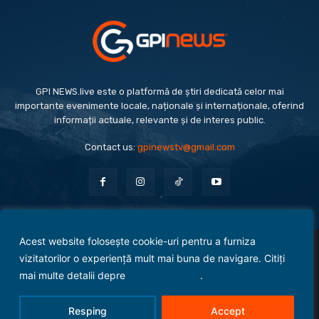
GPI NEWS.live este o platformă de știri dedicată celor mai
importante evenimente locale, naționale și internaționale, oferind
informații actuale, relevante și de interes public.
Contact us:
gpinewstv@gmail.com
Acest website folosește cookie-uri pentru a furniza
Evenimente
Politică
Economie
Social
Sport
Monden
Cultură
Antreprenoriat
vizitatorilor o experiență mult mai buna de navigare. Citiți
Administrație Publică
mai multe detalii depre
politica cookies
.
Termeni și condiții
Politica de confidențialitate
Politica Cookies
Contact
Resping
Accept