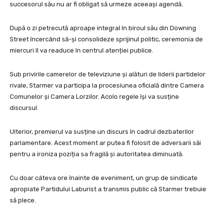
succesorul său nu ar fi obligat să urmeze aceeași agendă.
După o zi petrecută aproape integral în biroul său din Downing
Street încercând să-și consolideze sprijinul politic, ceremonia de
miercuri îl va readuce în centrul atenției publice.
Sub privirile camerelor de televiziune și alături de liderii partidelor
rivale, Starmer va participa la procesiunea oficială dintre Camera
Comunelor și Camera Lorzilor. Acolo regele își va susține
discursul.
Ulterior, premierul va susține un discurs în cadrul dezbaterilor
parlamentare. Acest moment ar putea fi folosit de adversarii săi
pentru a ironiza poziția sa fragilă și autoritatea diminuată.
Cu doar câteva ore înainte de eveniment, un grup de sindicate
apropiate Partidului Laburist a transmis public că Starmer trebuie
să plece.