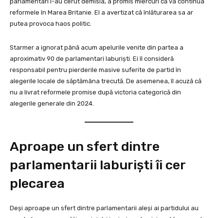
parlamentari i-au cerut demisia, a promis miercuri că va continua
reformele în Marea Britanie. El a avertizat că înlăturarea sa ar
putea provoca haos politic.
Starmer a ignorat până acum apelurile venite din partea a
aproximativ 90 de parlamentari laburiști. Ei îl consideră
responsabil pentru pierderile masive suferite de partid în
alegerile locale de săptămâna trecută. De asemenea, îl acuză că
nu a livrat reformele promise după victoria categorică din
alegerile generale din 2024.
Aproape un sfert dintre
parlamentarii laburiști îi cer
plecarea
Deși aproape un sfert dintre parlamentarii aleși ai partidului au