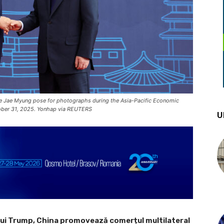
Lee Jae Myung pose for photographs during the Asia-Pacific Economic
ober 31, 2025. Yonhap via REUTERS
U
sa lui Trump, China promovează comerțul multilateral