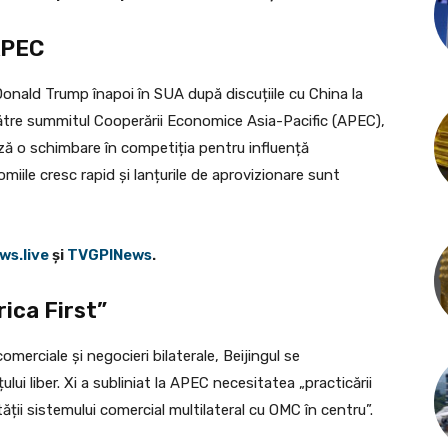
APEC
onald Trump înapoi în SUA după discuțiile cu China la
către summitul Cooperării Economice Asia-Pacific (APEC),
ză o schimbare în competiția pentru influență
miile cresc rapid și lanțurile de aprovizionare sunt
ws.live
şi
TVGPINews
.
ica First”
merciale și negocieri bilaterale, Beijingul se
lui liber. Xi a subliniat la APEC necesitatea „practicării
tății sistemului comercial multilateral cu OMC în centru”.