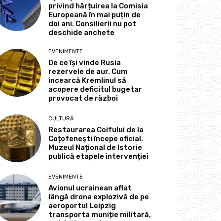
privind hărțuirea la Comisia
Europeană în mai puțin de
doi ani. Consilierii nu pot
deschide anchete
EVENIMENTE
De ce își vinde Rusia
rezervele de aur. Cum
încearcă Kremlinul să
acopere deficitul bugetar
provocat de război
CULTURĂ
Restaurarea Coifului de la
Coțofenești începe oficial.
Muzeul Național de Istorie
publică etapele intervenției
EVENIMENTE
Avionul ucrainean aflat
lângă drona explozivă de pe
aeroportul Leipzig
transporta muniție militară,