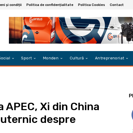
ni și condiții
Politica de confidențialitate
Politica Cookies
Contact
Social
Sport
Monden
Cultură
Antreprenoriat
P
la APEC, Xi din China
uternic despre