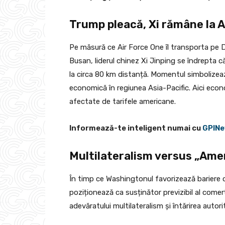
Trump pleacă, Xi rămâne la 
Pe măsură ce Air Force One îl transporta pe D
Busan, liderul chinez Xi Jinping se îndrepta 
la circa 80 km distanță. Momentul simbolizea
economică în regiunea Asia-Pacific. Aici econo
afectate de tarifele americane.
Informează-te inteligent numai cu
GPINe
Multilateralism versus „Amer
În timp ce Washingtonul favorizează bariere co
poziționează ca susținător previzibil al comerțu
adevăratului multilateralism și întărirea autori