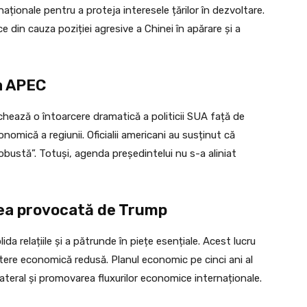
aționale pentru a proteja interesele țărilor în dezvoltare.
e din cauza poziției agresive a Chinei în apărare și a
a APEC
hează o întoarcere dramatică a politicii SUA față de
nomică a regiunii. Oficialii americani au susținut că
bustă”. Totuși, agenda președintelui nu s-a aliniat
inea provocată de Trump
a relațiile și a pătrunde în piețe esențiale. Acest lucru
tere economică redusă. Planul economic pe cinci ani al
lateral și promovarea fluxurilor economice internaționale.