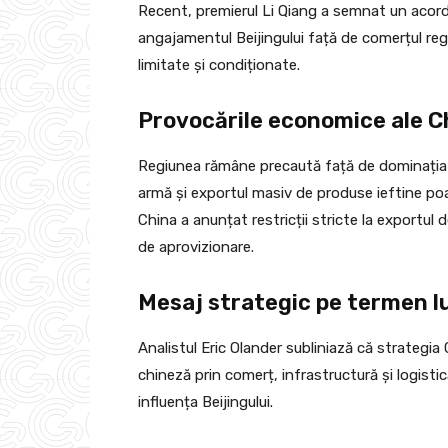
Recent, premierul Li Qiang a semnat un acor
angajamentul Beijingului față de comerțul reg
limitate și condiționate.
Provocările economice ale C
Regiunea rămâne precaută față de dominația e
armă și exportul masiv de produse ieftine poa
China a anunțat restricții stricte la exportul 
de aprovizionare.
Mesaj strategic pe termen l
Analistul Eric Olander subliniază că strategi
chineză prin comerț, infrastructură și logistic
influența Beijingului.