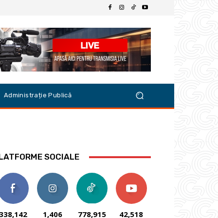
Administrație Publică
LATFORME SOCIALE
338,142
1,406
778,915
42,518