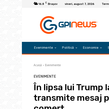
C
16.8
Braşov
vineri, august 7, 2026
Terme
Evenimente
Politică
Economie
Acasă
Evenimente
EVENIMENTE
În lipsa lui Trump 
transmite mesaj p
comerț