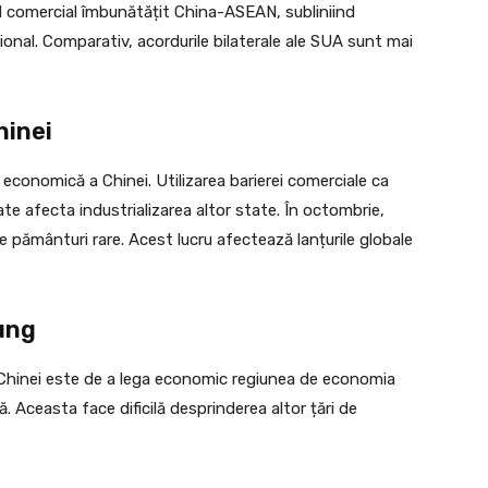
d comercial îmbunătățit China-ASEAN, subliniind
ional. Comparativ, acordurile bilaterale ale SUA sunt mai
hinei
conomică a Chinei. Utilizarea barierei comerciale ca
te afecta industrializarea altor state. În octombrie,
de pământuri rare. Acest lucru afectează lanțurile globale
ung
a Chinei este de a lega economic regiunea de economia
ă. Aceasta face dificilă desprinderea altor țări de