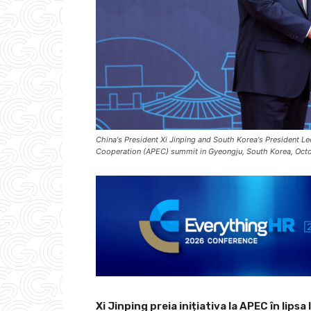
China's President Xi Jinping and South Korea's President 
Cooperation (APEC) summit in Gyeongju, South Korea, Oct
Xi Jinping preia inițiativa la APEC în lip