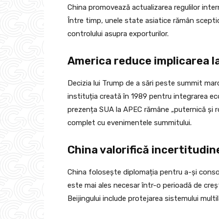
China promovează actualizarea regulilor intern
Între timp, unele state asiatice rămân sceptic
controlului asupra exporturilor.
America reduce implicarea l
Decizia lui Trump de a sări peste summit marc
instituția creată în 1989 pentru integrarea eco
prezența SUA la APEC rămâne „puternică și ro
complet cu evenimentele summitului.
China valorifică incertitud
China folosește diplomația pentru a-și consolid
este mai ales necesar într-o perioadă de creș
Beijingului include protejarea sistemului multi