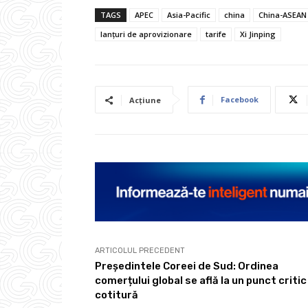
TAGS
APEC
Asia-Pacific
china
China-ASEAN
lanțuri de aprovizionare
tarife
Xi Jinping
Facebook
Acțiune
ARTICOLUL PRECEDENT
Președintele Coreei de Sud: Ordinea
comerțului global se află la un punct critic
cotitură