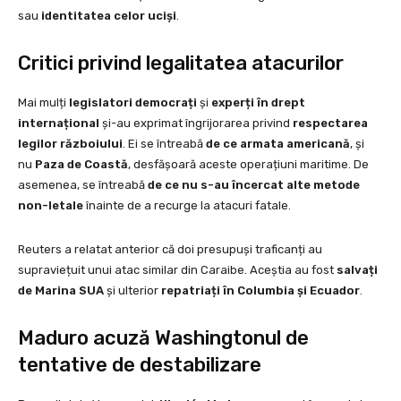
sau
identitatea celor uciși
.
Critici privind legalitatea atacurilor
Mai mulți
legislatori democrați
și
experți în drept
internațional
și-au exprimat îngrijorarea privind
respectarea
legilor războiului
. Ei se întreabă
de ce armata americană
, și
nu
Paza de Coastă
, desfășoară aceste operațiuni maritime. De
asemenea, se întreabă
de ce nu s-au încercat alte metode
non-letale
înainte de a recurge la atacuri fatale.
Reuters a relatat anterior că doi presupuși traficanți au
supraviețuit unui atac similar din Caraibe. Aceștia au fost
salvați
de Marina SUA
și ulterior
repatriați în Columbia și Ecuador
.
Maduro acuză Washingtonul de
tentative de destabilizare