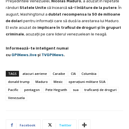
Președintele Venezuelei,
Nicolás Maduro
, a acuzat în repetate
rânduri
Statele Unite
că încearcă
să-l înlăture de la putere
. În
august, Washingtonul a
dublat recompensa la 50 de milioane
de dolari
pentru informații care să ducă la arestarea lui Maduro.
El este acuzat de
implicare în traficul de droguri și în grupuri
criminale
, acuzații pe care liderul venezuelean le neagă.
Informează-te inteligent numai
cu
GPINews.live
şi
TVGPINews
.
TAGS
atacuri aeriene
Caraibe
CIA
Columbia
donald trump
Maduro
Mexic
operațiuni militare SUA
Pacific
pentagon
Pete Hegseth
sua
traficanți de droguri
Venezuela
Facebook
Twitter