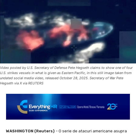
Video posted by U.S. Secretary of Defense Pete Hegseth claims to show one of four
U.S. strikes vessels in what is given as Eastern Pacific, in this still image taken from
undated social media video, released October 28, 2025. Secretary of War Pete
Hegseth via X via REUTERS
WASHINGTON (Reuters)
– O serie de atacuri americane asupra