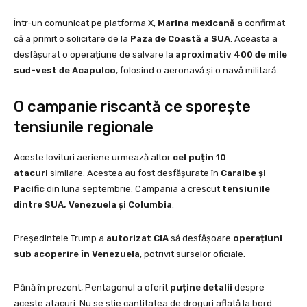
Într-un comunicat pe platforma X,
Marina mexicană
a confirmat
că a primit o solicitare de la
Paza de Coastă a SUA
. Aceasta a
desfășurat o operațiune de salvare la
aproximativ 400 de mile
sud-vest de Acapulco
, folosind o aeronavă și o navă militară.
O campanie riscantă ce sporește
tensiunile regionale
Aceste lovituri aeriene urmează altor
cel puțin 10
atacuri
similare. Acestea au fost desfășurate în
Caraibe și
Pacific
din luna septembrie. Campania a crescut
tensiunile
dintre SUA, Venezuela și Columbia
.
Președintele Trump a
autorizat CIA
să desfășoare
operațiuni
sub acoperire în Venezuela
, potrivit surselor oficiale.
Până în prezent, Pentagonul a oferit
puține detalii
despre
aceste atacuri. Nu se știe cantitatea de droguri aflată la bord