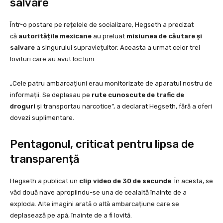
salvare
Într-o postare pe rețelele de socializare, Hegseth a precizat
că
autoritățile mexicane
au preluat
misiunea de căutare și
salvare
a singurului supraviețuitor. Aceasta a urmat celor trei
lovituri care au avut loc luni.
„Cele patru ambarcațiuni erau monitorizate de aparatul nostru de
informații. Se deplasau pe
rute cunoscute de trafic de
droguri
și transportau narcotice”, a declarat Hegseth, fără a oferi
dovezi suplimentare.
Pentagonul, criticat pentru lipsa de
transparență
Hegseth a publicat un
clip video de 30 de secunde
. În acesta, se
văd două nave apropiindu-se una de cealaltă înainte de a
exploda. Alte imagini arată o altă ambarcațiune care se
deplasează pe apă, înainte de a fi lovită.