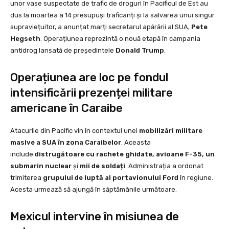
unor vase suspectate de trafic de droguri în Pacificul de Est au
dus la moartea a 14 presupuși traficanți și la salvarea unui singur
supraviețuitor, a anunțat marți secretarul apărării al SUA,
Pete
Hegseth
. Operațiunea reprezintă o nouă etapă în campania
antidrog lansată de președintele
Donald Trump
.
Operațiunea are loc pe fondul
intensificării prezenței militare
americane în Caraibe
Atacurile din Pacific vin în contextul unei
mobilizări militare
masive a SUA în zona Caraibelor
. Aceasta
include
distrugătoare cu rachete ghidate, avioane F-35, un
submarin nuclear
și
mii de soldați
. Administrația a ordonat
trimiterea
grupului de luptă al portavionului Ford
în regiune.
Acesta urmează să ajungă în săptămânile următoare.
Mexicul intervine în misiunea de