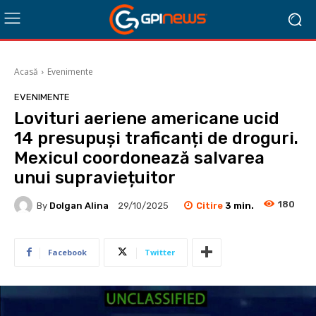
Acasă
Evenimente
EVENIMENTE
Lovituri aeriene americane ucid
14 presupuși traficanți de droguri.
Mexicul coordonează salvarea
unui supraviețuitor
180
Citire
3
min.
By
Dolgan Alina
29/10/2025
Facebook
Twitter