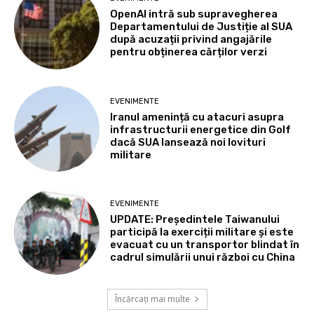
OpenAI intră sub supravegherea
Departamentului de Justiție al SUA
după acuzații privind angajările
pentru obținerea cărților verzi
EVENIMENTE
Iranul amenință cu atacuri asupra
infrastructurii energetice din Golf
dacă SUA lansează noi lovituri
militare
EVENIMENTE
UPDATE: Președintele Taiwanului
participă la exerciții militare și este
evacuat cu un transportor blindat în
cadrul simulării unui război cu China
Încărcați mai multe