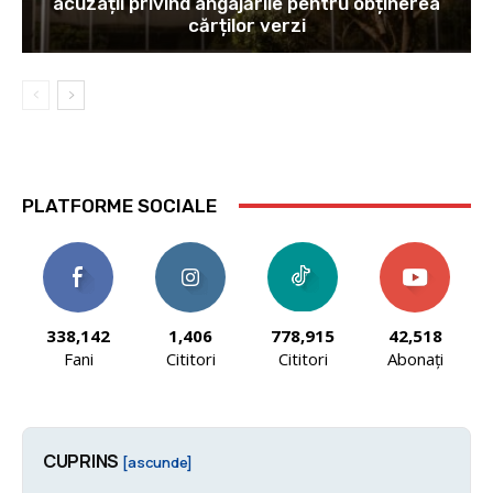
acuzații privind angajările pentru obținerea
cărților verzi
PLATFORME SOCIALE
338,142
1,406
778,915
42,518
Fani
Cititori
Cititori
Abonați
CUPRINS
[ascunde]