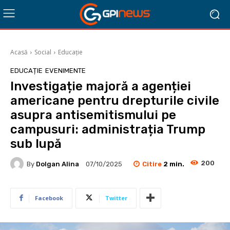
Acasă
Social
Educație
EDUCAȚIE
EVENIMENTE
Investigație majoră a agenției
americane pentru drepturile civile
asupra antisemitismului pe
campusuri: administrația Trump
sub lupă
200
Citire
2
min.
By
Dolgan Alina
07/10/2025
Facebook
Twitter