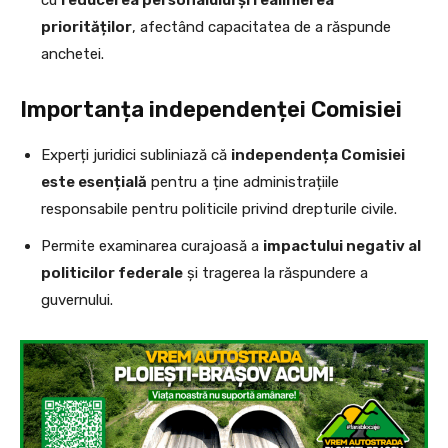
cu
reducerea personalului și realinierea
priorităților
, afectând capacitatea de a răspunde
anchetei.
Importanța independenței Comisiei
Experți juridici subliniază că
independența Comisiei
este esențială
pentru a ține administrațiile
responsabile pentru politicile privind drepturile civile.
Permite examinarea curajoasă a
impactului negativ al
politicilor federale
și tragerea la răspundere a
guvernului.