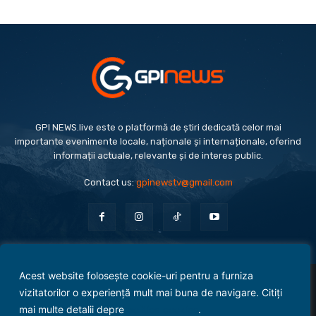
GPI NEWS.live este o platformă de știri dedicată celor mai
importante evenimente locale, naționale și internaționale, oferind
informații actuale, relevante și de interes public.
Contact us:
gpinewstv@gmail.com
Acest website folosește cookie-uri pentru a furniza
Evenimente
Politică
Economie
Social
Sport
Monden
Cultură
Antreprenoriat
vizitatorilor o experiență mult mai buna de navigare. Citiți
Administrație Publică
mai multe detalii depre
politica cookies
.