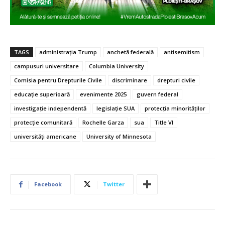
TAGS
administrația Trump
anchetă federală
antisemitism
campusuri universitare
Columbia University
Comisia pentru Drepturile Civile
discriminare
drepturi civile
educație superioară
evenimente 2025
guvern federal
investigație independentă
legislație SUA
protecția minorităților
protecție comunitară
Rochelle Garza
sua
Title VI
universități americane
University of Minnesota
Facebook
Twitter