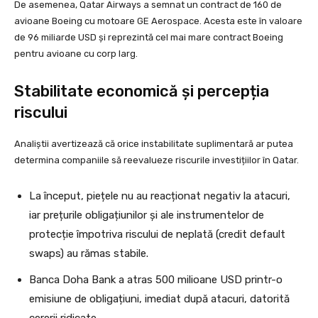
De asemenea, Qatar Airways a semnat un contract de 160 de
avioane Boeing cu motoare GE Aerospace. Acesta este în valoare
de 96 miliarde USD și reprezintă cel mai mare contract Boeing
pentru avioane cu corp larg.
Stabilitate economică și percepția
riscului
Analiștii avertizează că orice instabilitate suplimentară ar putea
determina companiile să reevalueze riscurile investițiilor în Qatar.
La început, piețele nu au reacționat negativ la atacuri,
iar prețurile obligațiunilor și ale instrumentelor de
protecție împotriva riscului de neplată (credit default
swaps) au rămas stabile.
Banca Doha Bank a atras 500 milioane USD printr-o
emisiune de obligațiuni, imediat după atacuri, datorită