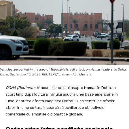
Vehicles are parked in the area of Tuesday's Israeli attack on Hamas leaders, in Doha,
Qatar, September 10, 2025. REUTERS/Ibraheem Abu Mustafa
DOHA (Reuters)
– Atacurile Israelului asupra Hamas în Doha, la
scurt timp după lovitura Iranului asupra unei baze americane în
iunie, ar putea afecta imaginea Qatarului ca centru de afaceri
stabil, în timp ce țara încearcă să echilibreze obiectivele
comerciale cu ambițiile diplomatice globale.