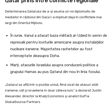
Qatar prins între conflicte regionale
Determinarea Qatarului de a-și asuma un rol diplomatic de
mediator în războiul din Gaza l-a implicat deja în conflictele mai
largi din Orientul Mijlociu.
În iunie, Iranul a atacat baza militară al-Udeid în semn de
represalii pentru loviturile americane asupra instalațiilor
nucleare iraniene. Majoritatea rachetelor au fost
interceptate deasupra Doha.
Marți, atacurile Israelului asupra conducerii politice a
grupului Hamas au pus Qatarul din nou în linia focului.
„Qatarul se află într-o poziție unică, fiind vizat de atacuri atât
iraniene, cât și israeliene în doar câteva luni,” a declarat Justin
Alexander, director la Khalij Economics și analist Gulf la
GlobalSource Partners.