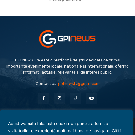
GPI NEWS.live este o platformă de știri dedicată celor mai
importante evenimente locale, naționale și internaționale, oferind
informații actuale, relevante și de interes public.
Contact us:
gpinewstv@gmail.com
Acest website folosește cookie-uri pentru a furniza
Evenimente
Politică
Economie
Social
Sport
Monden
Cultură
Antreprenoriat
vizitatorilor o experiență mult mai buna de navigare. Citiți
Administrație Publică