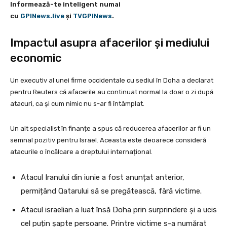
Informează-te inteligent numai
cu
GPINews.live
şi
TVGPINews
.
Impactul asupra afacerilor și mediului
economic
Un executiv al unei firme occidentale cu sediul în Doha a declarat
pentru Reuters că afacerile au continuat normal la doar o zi după
atacuri, ca și cum nimic nu s-ar fi întâmplat.
Un alt specialist în finanțe a spus că reducerea afacerilor ar fi un
semnal pozitiv pentru Israel. Aceasta este deoarece consideră
atacurile o încălcare a dreptului internațional.
Atacul Iranului din iunie a fost anunțat anterior,
permițând Qatarului să se pregătească, fără victime.
Atacul israelian a luat însă Doha prin surprindere și a ucis
cel puțin șapte persoane. Printre victime s-a numărat