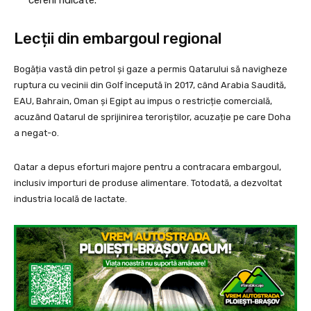
cererii ridicate.
Lecții din embargoul regional
Bogăția vastă din petrol și gaze a permis Qatarului să navigheze
ruptura cu vecinii din Golf începută în 2017, când Arabia Saudită,
EAU, Bahrain, Oman și Egipt au impus o restricție comercială,
acuzând Qatarul de sprijinirea teroriștilor, acuzație pe care Doha
a negat-o.
Qatar a depus eforturi majore pentru a contracara embargoul,
inclusiv importuri de produse alimentare. Totodată, a dezvoltat
industria locală de lactate.