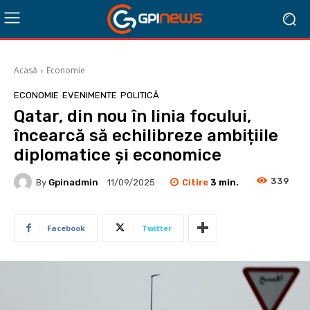
Acasă
Economie
ECONOMIE
EVENIMENTE
POLITICĂ
Qatar, din nou în linia focului,
încearcă să echilibreze ambițiile
diplomatice și economice
339
Citire
3
min.
By
Gpinadmin
11/09/2025
Facebook
Twitter