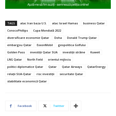
TAGS
atac Iran baza U.S.
atac Israel Hamas
business Qatar
ConocoPhillips
Cupa Mondială 2022
diversificare economie Qatar
Doha
Donald Trump Qatar
embargou Qatar
ExxonMobil
geopolitica Golfului
Golden Pass
investiții Qatar SUA
investiții străine
Kuweit
LNG Qatar
North Field
orientul mijlociu
politici diplomatice Qatar
Qatar
Qatar Airways
QatarEnergy
relații SUA-Qatar
risc investiții
securitate Qatar
stabilitate economică Qatar
Facebook
Twitter