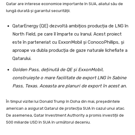
Qatar are interese economice importante în SUA, aliatul său de
lungă durată și garantul securității.
QatarEnergy (QE) dezvoltă ambițios producția de LNG în
North Field, pe care îl împarte cu Iranul. Acest proiect
este în parteneriat cu ExxonMobil și ConocoPhillips, și
aproape va dubla producția de gaze naturale lichefiate a
Qatarului.
Golden Pass, deținută de QE și ExxonMobil,
construiește o mare facilitate de export LNG în Sabine
Pass, Texas. Aceasta are planuri de export în acest an.
În timpul vizitei lui Donald Trump în Doha din mai, președintele
american a asigurat Qatarul de protecția SUA în cazul unui atac.
De asemenea, Qatar Investment Authority a promis investiții de
500 miliarde USD în SUA în următorul deceniu.