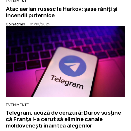
EVENIMENTE
Atac aerian rusesc la Harkov: șase răniți și
incendii puternice
Gpinadmin
-
01/10/2025
EVENIMENTE
Telegram, acuză de cenzură: Durov susține
că Franța i-a cerut să elimine canale
moldovenești înaintea alegerilor