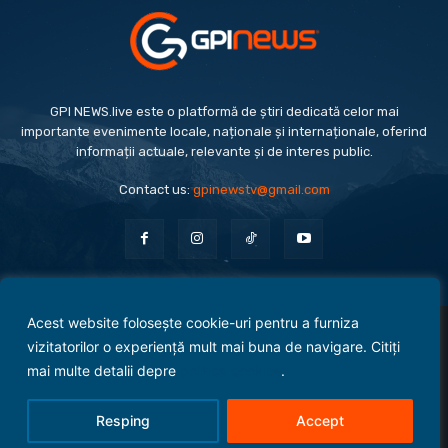
GPI NEWS.live este o platformă de știri dedicată celor mai
importante evenimente locale, naționale și internaționale, oferind
informații actuale, relevante și de interes public.
Contact us:
gpinewstv@gmail.com
Acest website folosește cookie-uri pentru a furniza
Evenimente
Politică
Economie
Social
Sport
Monden
Cultură
Antreprenoriat
vizitatorilor o experiență mult mai buna de navigare. Citiți
Administrație Publică
mai multe detalii depre
politica cookies
.
Termeni și condiții
Politica de confidențialitate
Politica Cookies
Contact
Resping
Accept
© 2025 Copyright - GPI NEWS