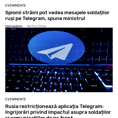
EVENIMENTE
Spionii străini pot vedea mesajele soldaților
ruși pe Telegram, spune ministrul
Gpinadmin
-
18/02/2026
EVENIMENTE
Rusia restricționează aplicația Telegram:
îngrijorări privind impactul asupra soldaților
și comunicațiilor de pe front