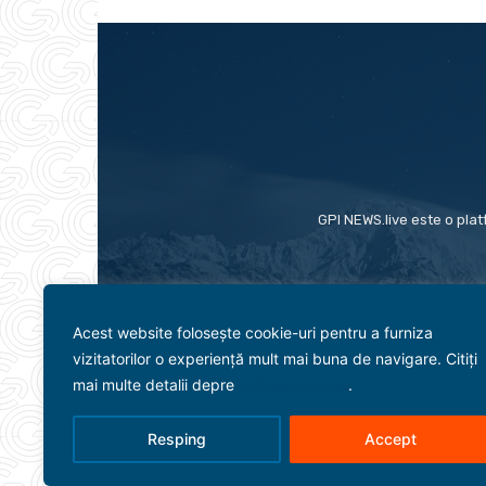
GPI NEWS.live este o plat
Acest website folosește cookie-uri pentru a furniza
vizitatorilor o experiență mult mai buna de navigare. Citiți
mai multe detalii depre
politica cookies
.
Resping
Accept
Evenimente
Politică
Term