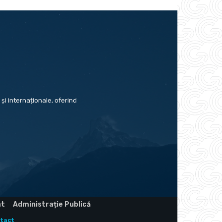
și internaționale, oferind
at
Administrație Publică
tact