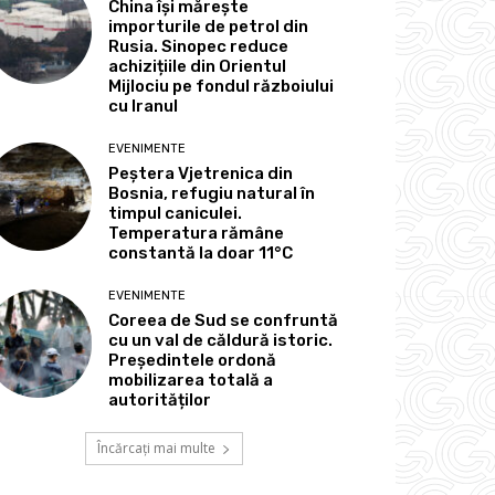
China își mărește
importurile de petrol din
Rusia. Sinopec reduce
achizițiile din Orientul
Mijlociu pe fondul războiului
cu Iranul
EVENIMENTE
Peștera Vjetrenica din
Bosnia, refugiu natural în
timpul caniculei.
Temperatura rămâne
constantă la doar 11°C
EVENIMENTE
Coreea de Sud se confruntă
cu un val de căldură istoric.
Președintele ordonă
mobilizarea totală a
autorităților
Încărcați mai multe