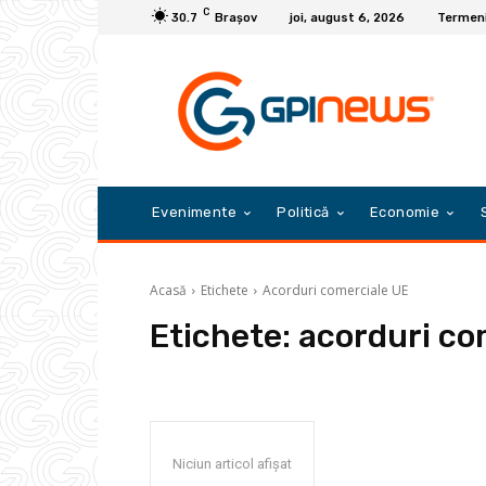
C
30.7
Braşov
joi, august 6, 2026
Termeni 
Evenimente
Politică
Economie
Acasă
Etichete
Acorduri comerciale UE
Etichete:
acorduri co
Niciun articol afișat