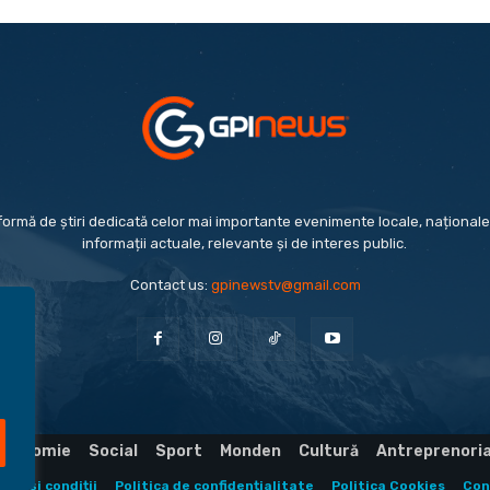
formă de știri dedicată celor mai importante evenimente locale, naționale 
informații actuale, relevante și de interes public.
Contact us:
gpinewstv@gmail.com
Economie
Social
Sport
Monden
Cultură
Antreprenori
eni și condiții
Politica de confidențialitate
Politica Cookies
Con