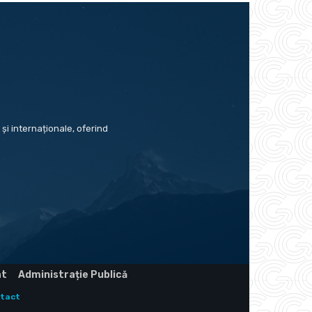
și internaționale, oferind
at
Administrație Publică
tact