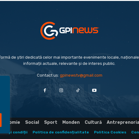
formă de știri dedicată celor mai importante evenimente locale, naționale 
informații actuale, relevante și de interes public.
Contact us:
gpinewstv@gmail.com
Economie
Social
Sport
Monden
Cultură
Antreprenori
eni și condiții
Politica de confidențialitate
Politica Cookies
Con