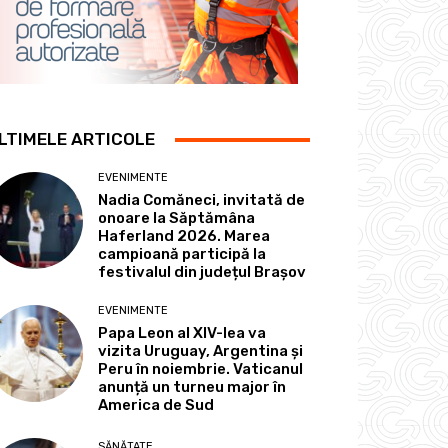
LTIMELE ARTICOLE
EVENIMENTE
Nadia Comăneci, invitată de
onoare la Săptămâna
Haferland 2026. Marea
campioană participă la
festivalul din județul Brașov
EVENIMENTE
Papa Leon al XIV-lea va
vizita Uruguay, Argentina și
Peru în noiembrie. Vaticanul
anunță un turneu major în
America de Sud
SĂNĂTATE