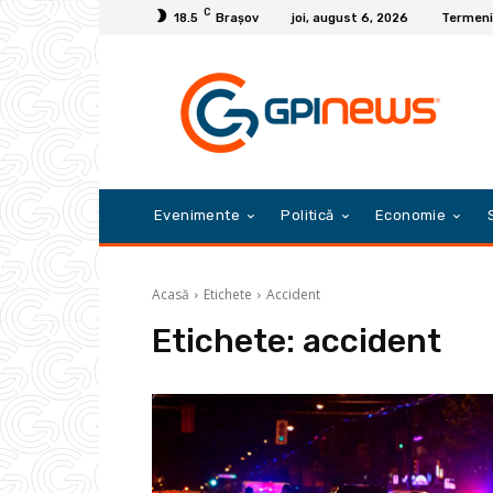
C
18.5
Braşov
joi, august 6, 2026
Termeni 
Evenimente
Politică
Economie
Acasă
Etichete
Accident
Etichete:
accident