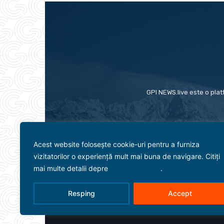
GPI NEWS.live este o plat
Acest website folosește cookie-uri pentru a furniza
vizitatorilor o experiență mult mai buna de navigare. Citiți
mai multe detalii depre
politica cookies
.
Resping
Accept
Evenimente
Politică
Term