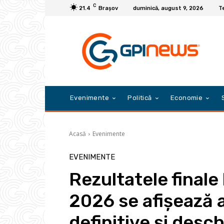
C
21.4
Braşov
duminică, august 9, 2026
Te
Evenimente
Politică
Economie
Acasă
Evenimente
EVENIMENTE
Rezultatele finale
2026 se afișează a
definitive și desc