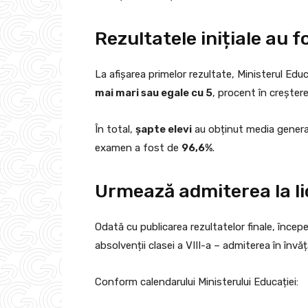
Rezultatele inițiale au f
La afișarea primelor rezultate, Ministerul Edu
mai mari sau egale cu 5
, procent în crește
În total,
șapte elevi
au obținut media generală
examen a fost de
96,6%
.
Urmează admiterea la l
Odată cu publicarea rezultatelor finale, înce
absolvenții clasei a VIII-a – admiterea în învăț
Conform calendarului Ministerului Educației: