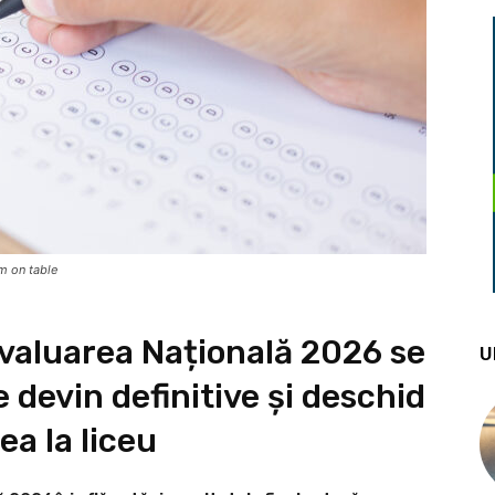
m on table
 Evaluarea Națională 2026 se
U
e devin definitive și deschid
a la liceu