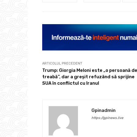
ARTICOLUL PRECEDENT
Trump: Giorgia Meloni este „o persoană d
treabă”, dar a greșit refuzând să sprijine
SUA în conflictul cu Iranul
Gpinadmin
https://gpinews.live