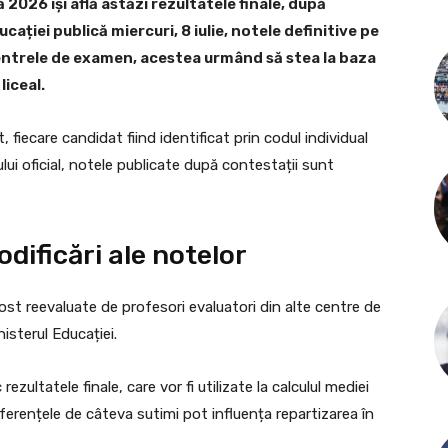
 2026 își află astăzi rezultatele finale, după
cației publică miercuri, 8 iulie, notele definitive pe
centrele de examen, acestea urmând să stea la baza
iceal.
fiecare candidat fiind identificat prin codul individual
ului oficial, notele publicate după contestații sunt
dificări ale notelor
fost reevaluate de profesori evaluatori din alte centre de
isterul Educației.
ezultatele finale, care vor fi utilizate la calculul mediei
iferențele de câteva sutimi pot influența repartizarea în