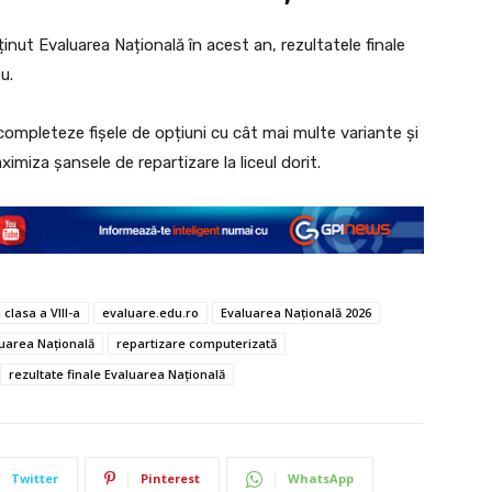
inut Evaluarea Națională în acest an, rezultatele finale
u.
 completeze fișele de opțiuni cu cât mai multe variante și
ximiza șansele de repartizare la liceul dorit.
 clasa a VIII-a
evaluare.edu.ro
Evaluarea Națională 2026
uarea Națională
repartizare computerizată
rezultate finale Evaluarea Națională
Twitter
Pinterest
WhatsApp