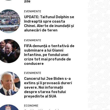
zile
EVENIMENTE
UPDATE: Taifunul Dolphin se
îndreaptă spre coasta
Chinei. Alerte de inundații și
alunecări de teren
EVENIMENTE
FIFA denunță o tentativă de
subminare a lui Gianni
Infantino, pe fondul unei
crize tot mai profunde de
conducere
EVENIMENTE
Cancerul lui Joe Biden s-a
extins și îi provoacă dureri
severe. Noi informații
despre starea fostului
președinte al SUA
ECONOMIE