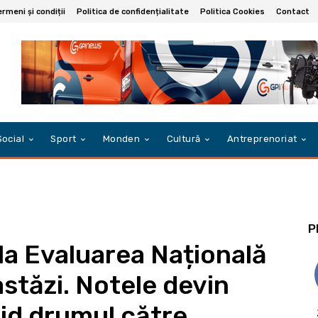
rmeni și condiții
Politica de confidențialitate
Politica Cookies
Contact
Social
Sport
Monden
Cultură
Antreprenoriat
P
 la Evaluarea Națională
stăzi. Notele devin
hid drumul către