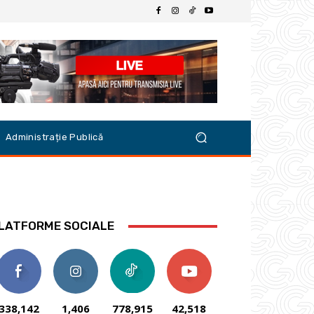
Administrație Publică
LATFORME SOCIALE
338,142
1,406
778,915
42,518