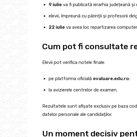
9 iulie
va fi publicată ierarhia județeană și
elevii, împreună cu părinții și profesorii dir
22 iulie
va avea loc repartizarea computeri
Cum pot fi consultate r
Elevii pot verifica notele finale:
pe platforma oficială
evaluare.edu.ro
;
la avizierele centrelor de examen.
Rezultatele sunt afișate exclusiv pe baza cod
datelor personale ale candidaților.
Un moment decisiv pentr