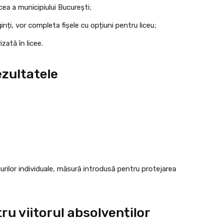
 cea a municipiului București;
iginți, vor completa fișele cu opțiuni pentru liceu;
zată în licee.
ezultatele
urilor individuale, măsură introdusă pentru protejarea
u viitorul absolvenților