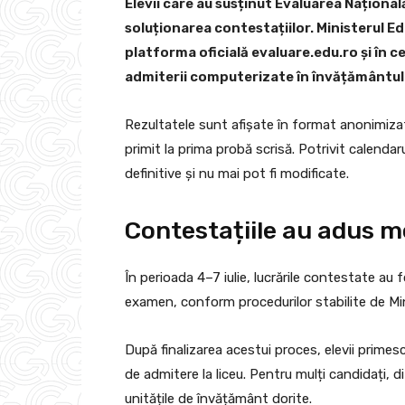
Elevii care au susținut Evaluarea Națională
soluționarea contestațiilor. Ministerul Edu
platforma oficială evaluare.edu.ro și în 
admiterii computerizate în învățământul l
Rezultatele sunt afișate în format anonimizat, 
primit la prima probă scrisă. Potrivit calendar
definitive și nu mai pot fi modificate.
Contestațiile au adus mo
În perioada 4–7 iulie, lucrările contestate au 
examen, conform procedurilor stabilite de Min
După finalizarea acestui proces, elevii primesc r
de admitere la liceu. Pentru mulți candidați, d
unitățile de învățământ dorite.