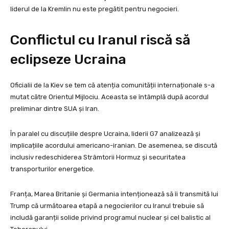
liderul de la Kremlin nu este pregătit pentru negocieri.
Conflictul cu Iranul riscă să
eclipseze Ucraina
Oficialii de la Kiev se tem că atenția comunității internaționale s-a
mutat către Orientul Mijlociu. Aceasta se întâmplă după acordul
preliminar dintre SUA și Iran.
În paralel cu discuțiile despre Ucraina, liderii G7 analizează și
implicațiile acordului americano-iranian. De asemenea, se discută
inclusiv redeschiderea Strâmtorii Hormuz și securitatea
transporturilor energetice.
Franța, Marea Britanie și Germania intenționează să îi transmită lui
Trump că următoarea etapă a negocierilor cu Iranul trebuie să
includă garanții solide privind programul nuclear și cel balistic al