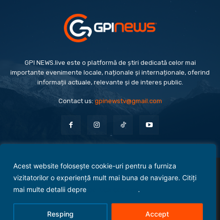
GPI NEWS.live este o platformă de știri dedicată celor mai
importante evenimente locale, naționale și internaționale, oferind
informații actuale, relevante și de interes public.
Contact us:
gpinewstv@gmail.com
Acest website folosește cookie-uri pentru a furniza
Evenimente
Politică
Economie
Social
Sport
Monden
Cultură
Antreprenoriat
vizitatorilor o experiență mult mai buna de navigare. Citiți
Administrație Publică
mai multe detalii depre
politica cookies
.
Termeni și condiții
Politica de confidențialitate
Politica Cookies
Contact
Resping
Accept