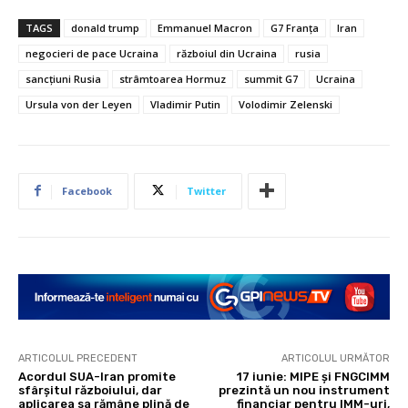
TAGS
donald trump
Emmanuel Macron
G7 Franța
Iran
negocieri de pace Ucraina
războiul din Ucraina
rusia
sancțiuni Rusia
strâmtoarea Hormuz
summit G7
Ucraina
Ursula von der Leyen
Vladimir Putin
Volodimir Zelenski
Facebook
Twitter
ARTICOLUL PRECEDENT
ARTICOLUL URMĂTOR
Acordul SUA-Iran promite
17 iunie: MIPE și FNGCIMM
sfârșitul războiului, dar
prezintă un nou instrument
aplicarea sa rămâne plină de
financiar pentru IMM-uri,