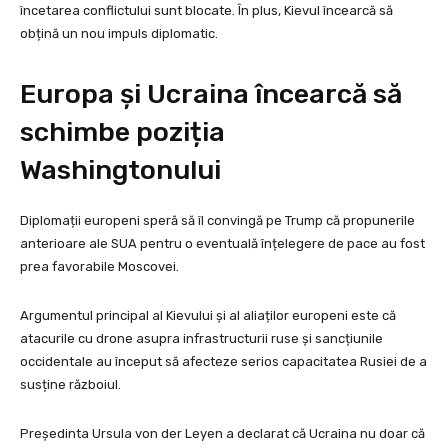
încetarea conflictului sunt blocate. În plus, Kievul încearcă să
obțină un nou impuls diplomatic.
Europa și Ucraina încearcă să
schimbe poziția
Washingtonului
Diplomații europeni speră să îl convingă pe Trump că propunerile
anterioare ale SUA pentru o eventuală înțelegere de pace au fost
prea favorabile Moscovei.
Argumentul principal al Kievului și al aliaților europeni este că
atacurile cu drone asupra infrastructurii ruse și sancțiunile
occidentale au început să afecteze serios capacitatea Rusiei de a
susține războiul.
Președinta Ursula von der Leyen a declarat că Ucraina nu doar că