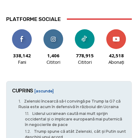
PLATFORME SOCIALE
338,142
1,406
778,915
42,518
Fani
Cititori
Cititori
Abonați
CUPRINS
[ascunde]
Zelenski încearcă să-l convingă pe Trump la G7 că
Rusia este acum în defensivă în războiul din Ucraina
Liderul ucrainean caută mai mult sprijin
occidental și o implicare europeană mai puternică
în negocierile de pace
Trump spune că atât Zelenski, cât și Putin sunt
deschiși unui acord