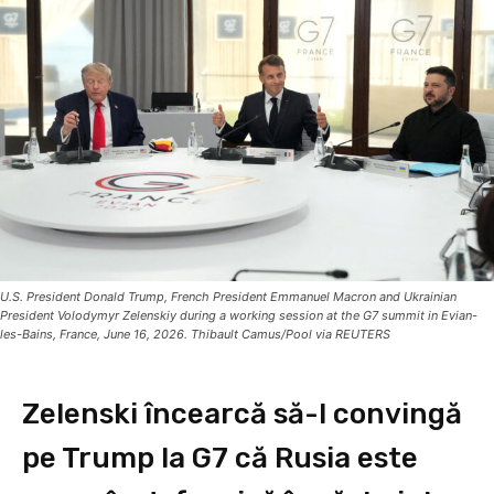
U.S. President Donald Trump, French President Emmanuel Macron and Ukrainian
President Volodymyr Zelenskiy during a working session at the G7 summit in Evian-
les-Bains, France, June 16, 2026. Thibault Camus/Pool via REUTERS
Zelenski încearcă să-l convingă
pe Trump la G7 că Rusia este