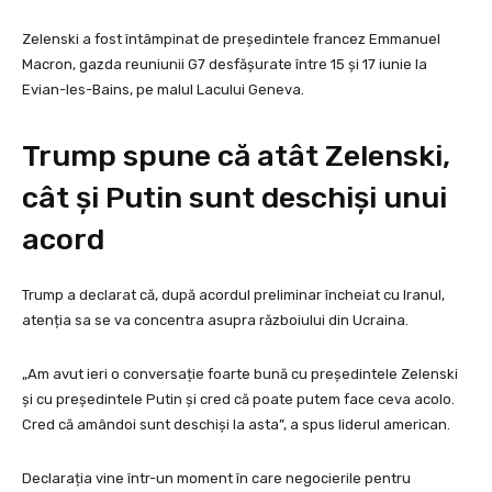
Zelenski a fost întâmpinat de președintele francez Emmanuel
Macron, gazda reuniunii G7 desfășurate între 15 și 17 iunie la
Evian-les-Bains, pe malul Lacului Geneva.
Trump spune că atât Zelenski,
cât și Putin sunt deschiși unui
acord
Trump a declarat că, după acordul preliminar încheiat cu Iranul,
atenția sa se va concentra asupra războiului din Ucraina.
„Am avut ieri o conversație foarte bună cu președintele Zelenski
și cu președintele Putin și cred că poate putem face ceva acolo.
Cred că amândoi sunt deschiși la asta”, a spus liderul american.
Declarația vine într-un moment în care negocierile pentru