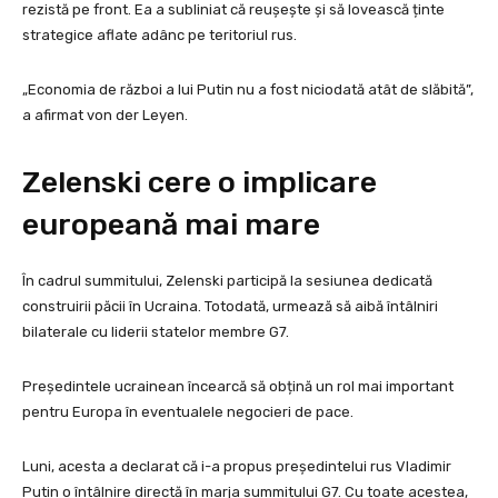
rezistă pe front. Ea a subliniat că reușește și să lovească ținte
strategice aflate adânc pe teritoriul rus.
„Economia de război a lui Putin nu a fost niciodată atât de slăbită”,
a afirmat von der Leyen.
Zelenski cere o implicare
europeană mai mare
În cadrul summitului, Zelenski participă la sesiunea dedicată
construirii păcii în Ucraina. Totodată, urmează să aibă întâlniri
bilaterale cu liderii statelor membre G7.
Președintele ucrainean încearcă să obțină un rol mai important
pentru Europa în eventualele negocieri de pace.
Luni, acesta a declarat că i-a propus președintelui rus Vladimir
Putin o întâlnire directă în marja summitului G7. Cu toate acestea,