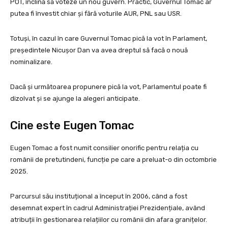
POT, înclină să voteze un nou guvern. Practic, Guvernul Tomac ar
putea fi învestit chiar și fără voturile AUR, PNL sau USR.
Totuși, în cazul în care Guvernul Tomac pică la vot în Parlament,
președintele Nicușor Dan va avea dreptul să facă o nouă
nominalizare.
Dacă și următoarea propunere pică la vot, Parlamentul poate fi
dizolvat și se ajunge la alegeri anticipate.
Cine este Eugen Tomac
Eugen Tomac a fost numit consilier onorific pentru relația cu
românii de pretutindeni, funcție pe care a preluat-o din octombrie
2025.
Parcursul său instituțional a început în 2006, când a fost
desemnat expert în cadrul Administrației Prezidențiale, având
atribuții în gestionarea relațiilor cu românii din afara granițelor.