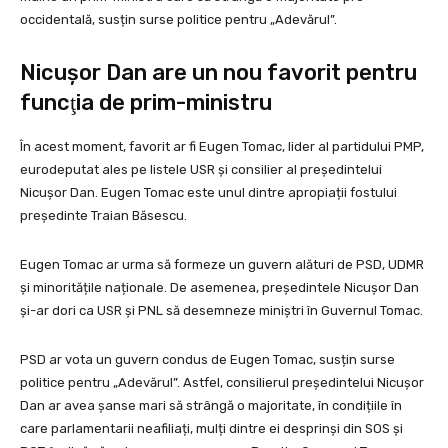
occidentală, susțin surse politice pentru „Adevărul”.
Nicușor Dan are un nou favorit pentru
funcţia de prim-ministru
În acest moment, favorit ar fi Eugen Tomac, lider al partidului PMP,
eurodeputat ales pe listele USR și consilier al președintelui
Nicușor Dan. Eugen Tomac este unul dintre apropiații fostului
președinte Traian Băsescu.
Eugen Tomac ar urma să formeze un guvern alături de PSD, UDMR
și minoritățile naționale. De asemenea, președintele Nicușor Dan
și-ar dori ca USR și PNL să desemneze miniștri în Guvernul Tomac.
PSD ar vota un guvern condus de Eugen Tomac, susțin surse
politice pentru „Adevărul”. Astfel, consilierul președintelui Nicușor
Dan ar avea șanse mari să strângă o majoritate, în condițiile în
care parlamentarii neafiliați, mulți dintre ei desprinși din SOS și