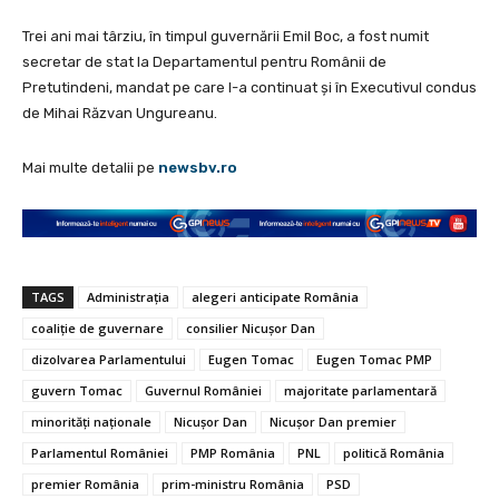
Trei ani mai târziu, în timpul guvernării Emil Boc, a fost numit
secretar de stat la Departamentul pentru Românii de
Pretutindeni, mandat pe care l-a continuat și în Executivul condus
de Mihai Răzvan Ungureanu.
Mai multe detalii pe
newsbv.ro
TAGS
Administrația
alegeri anticipate România
coaliție de guvernare
consilier Nicușor Dan
dizolvarea Parlamentului
Eugen Tomac
Eugen Tomac PMP
guvern Tomac
Guvernul României
majoritate parlamentară
minorități naționale
Nicușor Dan
Nicușor Dan premier
Parlamentul României
PMP România
PNL
politică România
premier România
prim-ministru România
PSD