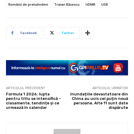
Românii de pretutindeni
Traian Băsescu
UDMR
USR
Facebook
Twitter
ARTICOLUL PRECEDENT
ARTICOLUL URMĂTOR
Formula 1 2026: lupta
Inundațiile devastatoare din
pentru titlu se intensifică –
China au ucis cel puțin nouă
clasamente, tendințe și ce
persoane. Alte 11 sunt date
urmează în calendar
dispărute