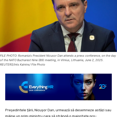
FILE PHOTO: Romania's President Nicusor Dan attends a press conference, on the day
of the NATO Bucharest Nine (B9) meeting, in Vilnius, Lithuania, June 2, 2025.
REUTERS/Ints Kalnins/ File Photo
Președintele țării, Nicușor Dan, urmează să desemneze astăzi sau
mâine un prim-ministru care să strângă o majoritate pro-