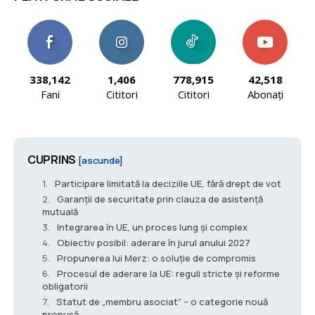
338,142
1,406
778,915
42,518
Fani
Cititori
Cititori
Abonați
CUPRINS
[ascunde]
Participare limitată la deciziile UE, fără drept de vot
Garanții de securitate prin clauza de asistență
mutuală
Integrarea în UE, un proces lung și complex
Obiectiv posibil: aderare în jurul anului 2027
Propunerea lui Merz: o soluție de compromis
Procesul de aderare la UE: reguli stricte și reforme
obligatorii
Statut de „membru asociat” – o categorie nouă
propusă