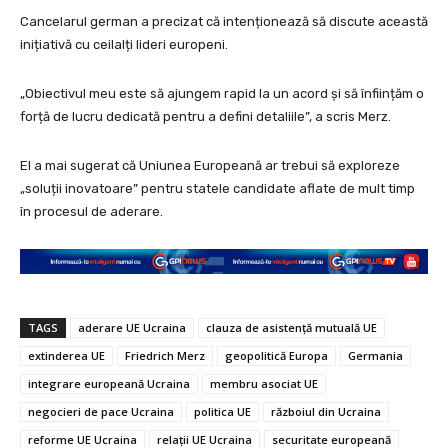
Cancelarul german a precizat că intenționează să discute această
inițiativă cu ceilalți lideri europeni.
„Obiectivul meu este să ajungem rapid la un acord și să înființăm o
forță de lucru dedicată pentru a defini detaliile”, a scris Merz.
El a mai sugerat că Uniunea Europeană ar trebui să exploreze
„soluții inovatoare” pentru statele candidate aflate de mult timp
în procesul de aderare.
TAGS
aderare UE Ucraina
clauza de asistență mutuală UE
extinderea UE
Friedrich Merz
geopolitică Europa
Germania
integrare europeană Ucraina
membru asociat UE
negocieri de pace Ucraina
politica UE
războiul din Ucraina
reforme UE Ucraina
relații UE Ucraina
securitate europeană