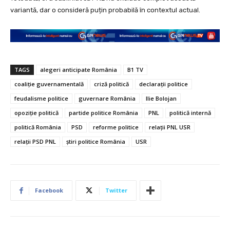
variantă, dar o consideră puțin probabilă în contextul actual.
TAGS
alegeri anticipate România
B1 TV
coaliție guvernamentală
criză politică
declarații politice
feudalisme politice
guvernare România
Ilie Bolojan
opoziție politică
partide politice România
PNL
politică internă
politică România
PSD
reforme politice
relații PNL USR
relații PSD PNL
știri politice România
USR
Facebook
Twitter