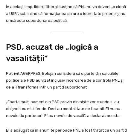
În același timp, liderul liberal susține că PNL nu va deveni „o clonă
a USR”, subliniind că formațiunea sa are o identitate proprie și nu
urmărește subordonarea politică.
PSD, acuzat de „logică a
vasalității”
Potrivit AGERPRES, Bolojan consideră că o parte din calculele
politice ale PSD au vizat inclusiv încercarea de a controla PNL și
de a-l transforma într-un partid subordonat.
„Foarte mulți oameni din PSD provin din niște zone unde s-au
obișnuit cu mici feude. Deci au mentalitate de feudali. Ei nu au
nevoie de parteneri. Ei au nevoie de vasali”, a declarat acesta.
El a adăugat că în anumite perioade PNL a fost tratat ca un partid