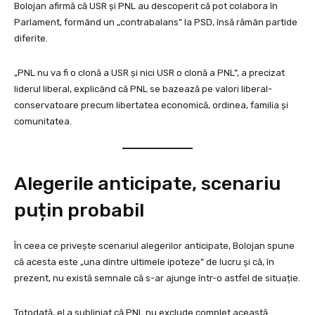
Bolojan afirmă că USR și PNL au descoperit că pot colabora în
Parlament, formând un „contrabalans” la PSD, însă rămân partide
diferite.
„PNL nu va fi o clonă a USR și nici USR o clonă a PNL”, a precizat
liderul liberal, explicând că PNL se bazează pe valori liberal-
conservatoare precum libertatea economică, ordinea, familia și
comunitatea.
Alegerile anticipate, scenariu
puțin probabil
În ceea ce privește scenariul alegerilor anticipate, Bolojan spune
că acesta este „una dintre ultimele ipoteze” de lucru și că, în
prezent, nu există semnale că s-ar ajunge într-o astfel de situație.
Totodată, el a subliniat că PNL nu exclude complet această