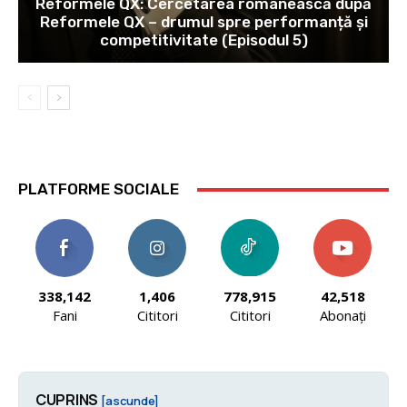
Reformele QX: Cercetarea românească după
Reformele QX – drumul spre performanță și
competitivitate (Episodul 5)
PLATFORME SOCIALE
338,142
1,406
778,915
42,518
Fani
Cititori
Cititori
Abonați
CUPRINS
[ascunde]