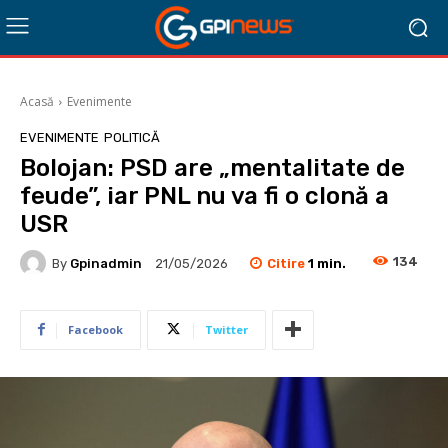
Acasă
Evenimente
EVENIMENTE
POLITICĂ
Bolojan: PSD are „mentalitate de
feude”, iar PNL nu va fi o clonă a
USR
134
Citire
1
min.
By
Gpinadmin
21/05/2026
Facebook
Twitter