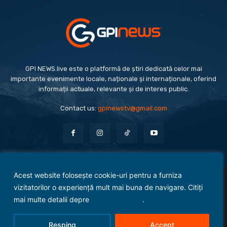
GPI NEWS.live este o platformă de știri dedicată celor mai
importante evenimente locale, naționale și internaționale, oferind
informații actuale, relevante și de interes public.
Contact us:
gpinewstv@gmail.com
Acest website folosește cookie-uri pentru a furniza
Evenimente
Politică
Economie
Social
Sport
Monden
Cultură
Antreprenoriat
vizitatorilor o experiență mult mai buna de navigare. Citiți
Administrație Publică
mai multe detalii depre
politica cookies
.
Termeni și condiții
Politica de confidențialitate
Politica Cookies
Contact
Resping
Accept