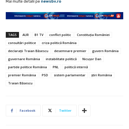
Mai multe detalii pe
newsbv.ro
TAGS
AUR
B1 TV
conflict politic
Constituția României
consultări politice
criza politică România
declarații Traian Băsescu
desemnare premier
guvern România
guvernare România
instabilitate politică
Nicușor Dan
partide politice România
PNL
politică internă
premier România
PSD
sistem parlamentar
știri România
Traian Băsescu
Facebook
Twitter