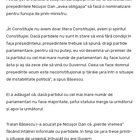
preşedintele Nicuşor Dan „avea obligaţia” să facă o nominalizare
pentru funcţia de prim-ministru.
„În Constituţie nu avem doar litera Constituţiei, avem şi spiritul
Constituţiei. Dacă partidele nu sunt în stare să vină fără condiţii în
faţa preşedintelui, președintele trebuie să spună: dragi partide
parlamentare, pentru că nu puteţi, eu voi desemna un premier de
la partidul cu cel mai mare număr de parlamentari. Aș face lucrul
ăsta şi aș da zece zile să vină cu Guvernul. Ceea ce face domnul
președinte acum este neconstituţional şi târâie ţara într-o situaţie
de instabilitate politică”, a spus Băsescu.
El a adăugat că, dacă partidul cu cel mai mare număr de
parlamentari nu face majoritate, șeful statului merge la următorul
și apoi la următorul.
Traian Băsescu l-a acuzat pe Nicuşor Dan că „pierde vremea”
făcând întâlniri informale cu partidele, în timp ce ţara trece printr-
o situaţie de urgenţă, întrucât nu are Guvern.