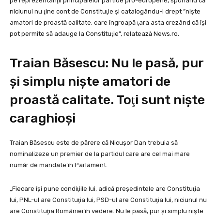
pe reprezentanţii principalelor partide pro-europene, spunând că
niciunul nu ţine cont de Constituţie şi catalogându-i drept ”nişte
amatori de proastă calitate, care îngroapă ţara asta crezând că îşi
pot permite să adauge la Constituţie”, relatează News.ro.
Traian Băsescu: Nu le pasă, pur
şi simplu nişte amatori de
proastă calitate. Toţi sunt nişte
caraghioşi
Traian Băsescu este de părere că Nicuşor Dan trebuia să
nominalizeze un premier de la partidul care are cel mai mare
număr de mandate în Parlament.
„Fiecare îşi pune condiţiile lui, adică preşedintele are Constituţia
lui, PNL-ul are Constituţia lui, PSD-ul are Constituţia lui, niciunul nu
are Constituţia României în vedere. Nu le pasă, pur şi simplu nişte