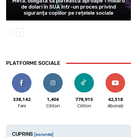
Meta, obligată să plătească aproape 1 miliard
de dolari în SUA într-un proces privind
siguranța copiilor pe rețelele sociale
PLATFORME SOCIALE
338,142
1,406
778,915
42,518
Fani
Cititori
Cititori
Abonați
CUPRINS
[ascunde]