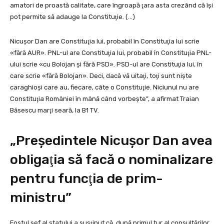
amatori de proastă calitate, care îngroapă ţara asta crezând că îşi
pot permite să adauge la Constituţie. (…)
Nicuşor Dan are Constituţia lui, probabil în Constituţia lui scrie
«fără AUR». PNL-ul are Constituţia lui, probabil în Constituţia PNL-
ului scrie «cu Bolojan şi fără PSD». PSD-ul are Constituţia lui, în
care scrie «fără Bolojan». Deci, dacă vă uitaţi, toţi sunt nişte
caraghioşi care au, fiecare, câte o Constituţie. Niciunul nu are
Constituţia României în mână când vorbeşte”, a afirmat Traian
Băsescu marţi seară, la B1 TV.
„Preşedintele Nicuşor Dan avea
obligaţia să facă o nominalizare
pentru funcţia de prim-
ministru”
Fostul şef al statului a susţinut că, după primul tur al consultărilor,