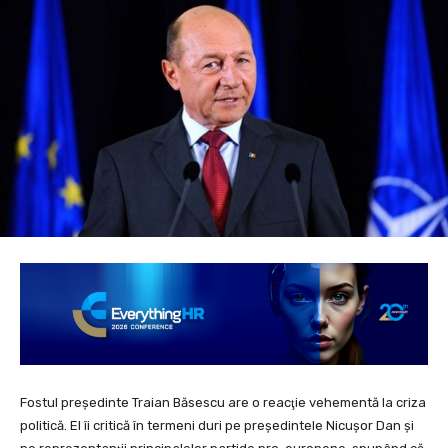
Fostul președinte Traian Băsescu are o reacţie vehementă la criza
politică. El îi critică în termeni duri pe preşedintele Nicuşor Dan şi