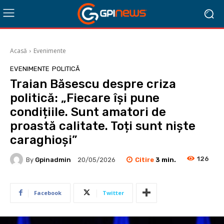
Acasă
Evenimente
EVENIMENTE
POLITICĂ
Traian Băsescu despre criza
politică: „Fiecare își pune
condițiile. Sunt amatori de
proastă calitate. Toți sunt niște
caraghioși”
126
Citire
3
min.
By
Gpinadmin
20/05/2026
Facebook
Twitter