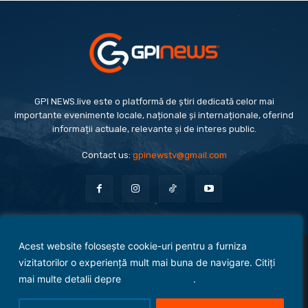
GPI NEWS.live este o platformă de știri dedicată celor mai
importante evenimente locale, naționale și internaționale, oferind
informații actuale, relevante și de interes public.
Contact us:
gpinewstv@gmail.com
Acest website folosește cookie-uri pentru a furniza
Evenimente
Politică
Economie
Social
Sport
Monden
Cultură
Antreprenoriat
vizitatorilor o experiență mult mai buna de navigare. Citiți
Administrație Publică
mai multe detalii depre
politica cookies
.
Termeni și condiții
Politica de confidențialitate
Politica Cookies
Contact