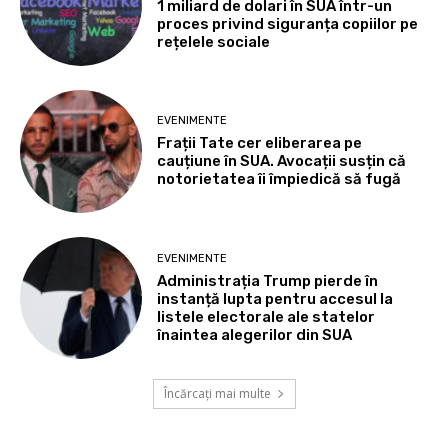
1 miliard de dolari în SUA într-un
proces privind siguranța copiilor pe
rețelele sociale
EVENIMENTE
Frații Tate cer eliberarea pe
cauțiune în SUA. Avocații susțin că
notorietatea îi împiedică să fugă
EVENIMENTE
Administrația Trump pierde în
instanță lupta pentru accesul la
listele electorale ale statelor
înaintea alegerilor din SUA
Încărcați mai multe