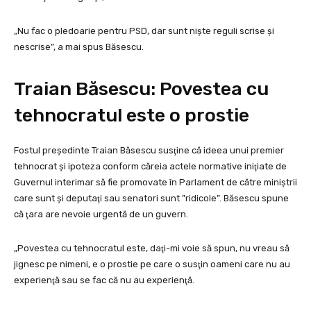
„
Nu fac o pledoarie pentru PSD, dar sunt nişte reguli scrise şi
nescrise”, a mai spus Băsescu.
Traian Băsescu: Povestea cu
tehnocratul este o prostie
Fostul preşedinte Traian Băsescu susţine că ideea unui premier
tehnocrat şi ipoteza conform căreia actele normative iniţiate de
Guvernul interimar să fie promovate în Parlament de către miniştrii
care sunt şi deputaţi sau senatori sunt ”ridicole”. Băsescu spune
că ţara are nevoie urgentă de un guvern.
„Povestea cu tehnocratul este, daţi-mi voie să spun, nu vreau să
jignesc pe nimeni, e o prostie pe care o susţin oameni care nu au
experienţă sau se fac că nu au experienţă.