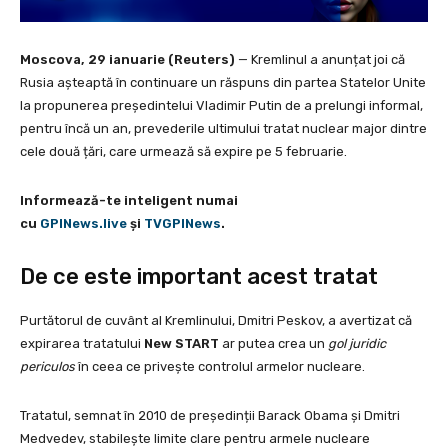
Moscova, 29 ianuarie (Reuters)
— Kremlinul a anunțat joi că
Rusia așteaptă în continuare un răspuns din partea Statelor Unite
la propunerea președintelui Vladimir Putin de a prelungi informal,
pentru încă un an, prevederile ultimului tratat nuclear major dintre
cele două țări, care urmează să expire pe 5 februarie.
Informează-te inteligent numai
cu
GPINews.live
şi
TVGPINews
.
De ce este important acest tratat
Purtătorul de cuvânt al Kremlinului, Dmitri Peskov, a avertizat că
expirarea tratatului
New START
ar putea crea un
gol juridic
periculos
în ceea ce privește controlul armelor nucleare.
Tratatul, semnat în 2010 de președinții Barack Obama și Dmitri
Medvedev, stabilește limite clare pentru armele nucleare