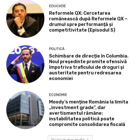
EDUCAȚIE
Reformele QX: Cercetarea
românească după Reformele QX –
drumul spre performanță și
competitivitate (Episodul 5)
POLITICĂ
Schimbare de direcție în Columbia.
Noul președinte promite ofensivă
împotriva traficului de droguri și
austeritate pentru redresarea
economiei
ECONOMIE
Moody’s menține România la limita
„investment grade”, dar
avertismentul rămâne:
instabilitatea politică poate
compromite consolidarea fiscală
Încărcați mai multe