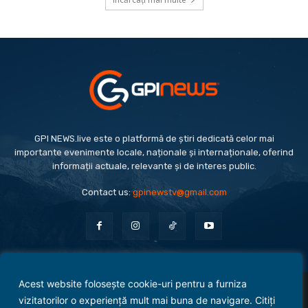
GPI NEWS.live este o platformă de știri dedicată celor mai
importante evenimente locale, naționale și internaționale, oferind
informații actuale, relevante și de interes public.
Contact us:
gpinewstv@gmail.com
Acest website folosește cookie-uri pentru a furniza
Evenimente
Politică
Economie
Social
Sport
Monden
Cultură
Antreprenoriat
vizitatorilor o experiență mult mai buna de navigare. Citiți
Administrație Publică