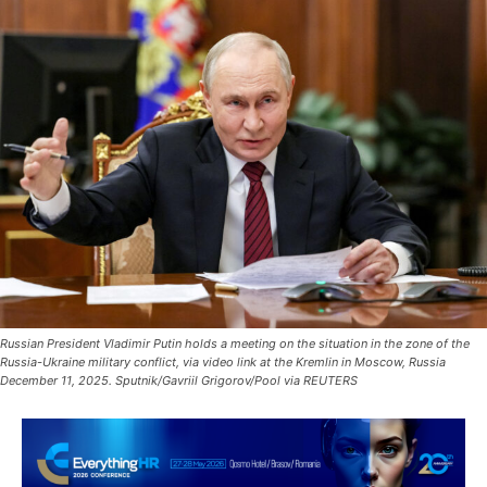
Russian President Vladimir Putin holds a meeting on the situation in the zone of the
Russia-Ukraine military conflict, via video link at the Kremlin in Moscow, Russia
December 11, 2025. Sputnik/Gavriil Grigorov/Pool via REUTERS