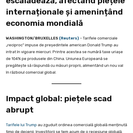
escaladează, afectând piețele
internaționale și amenințând
economia mondială
WASHINGTON/BRUXELLES
(Reuters)
– Tarifele comerciale
„reciproc” impuse de președintele american Donald Trump au
intrat în vigoare miercuri. Printre acestea se numără taxe uriașe
de 104% pe produsele din China. Uniunea Europeană se
pregătește să răspundă cu măsuri proprii, alimentând un nou val
în războiul comercial global.
Impact global: piețele scad
abrupt
Tarifele lui Trump
au zguduit ordinea comercială globală menținută
timp de decenii. Investitorii se tem acum de o recesiune globală.