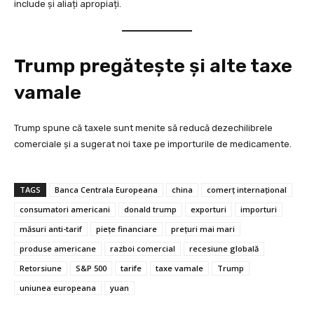
include și aliați apropiați.
Trump pregătește și alte taxe
vamale
Trump spune că taxele sunt menite să reducă dezechilibrele
comerciale și a sugerat noi taxe pe importurile de medicamente.
TAGS
Banca Centrala Europeana
china
comerț internațional
consumatori americani
donald trump
exporturi
importuri
măsuri anti-tarif
piețe financiare
prețuri mai mari
produse americane
razboi comercial
recesiune globală
Retorsiune
S&P 500
tarife
taxe vamale
Trump
uniunea europeana
yuan