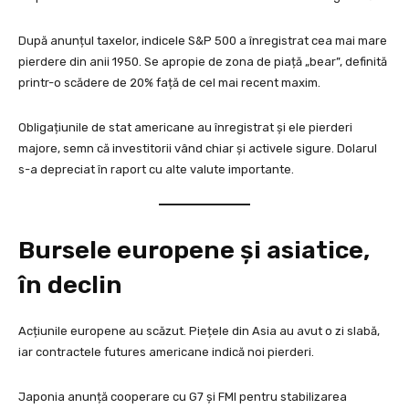
După anunțul taxelor, indicele S&P 500 a înregistrat cea mai mare
pierdere din anii 1950. Se apropie de zona de piață „bear”, definită
printr-o scădere de 20% față de cel mai recent maxim.
Obligațiunile de stat americane au înregistrat și ele pierderi
majore, semn că investitorii vând chiar și activele sigure. Dolarul
s-a depreciat în raport cu alte valute importante.
Bursele europene și asiatice,
în declin
Acțiunile europene au scăzut. Piețele din Asia au avut o zi slabă,
iar contractele futures americane indică noi pierderi.
Japonia anunță cooperare cu G7 și FMI pentru stabilizarea