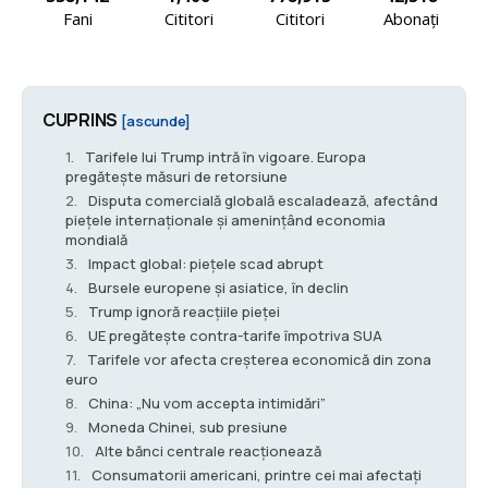
Fani
Cititori
Cititori
Abonați
CUPRINS
[ascunde]
Tarifele lui Trump intră în vigoare. Europa
pregătește măsuri de retorsiune
Disputa comercială globală escaladează, afectând
piețele internaționale și amenințând economia
mondială
Impact global: piețele scad abrupt
Bursele europene și asiatice, în declin
Trump ignoră reacțiile pieței
UE pregătește contra-tarife împotriva SUA
Tarifele vor afecta creșterea economică din zona
euro
China: „Nu vom accepta intimidări”
Moneda Chinei, sub presiune
Alte bănci centrale reacționează
Consumatorii americani, printre cei mai afectați