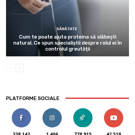
SĂNĂTATE
Cum te poate ajuta proteina să slăbești
natural. Ce spun specialiștii despre rolul ei în
controlul greutății
PLATFORME SOCIALE
338,142
1,406
778,915
42,518