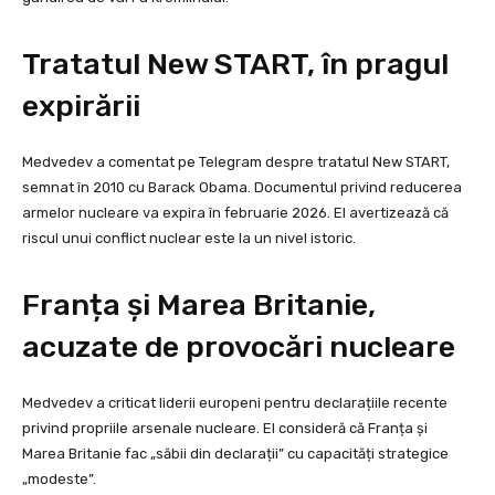
Tratatul New START, în pragul
expirării
Medvedev a comentat pe Telegram despre tratatul New START,
semnat în 2010 cu Barack Obama. Documentul privind reducerea
armelor nucleare va expira în februarie 2026. El avertizează că
riscul unui conflict nuclear este la un nivel istoric.
Franța și Marea Britanie,
acuzate de provocări nucleare
Medvedev a criticat liderii europeni pentru declarațiile recente
privind propriile arsenale nucleare. El consideră că Franța și
Marea Britanie fac „săbii din declarații” cu capacități strategice
„modeste”.