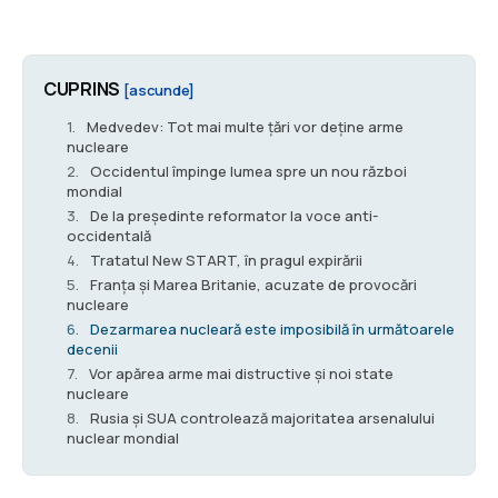
CUPRINS
[ascunde]
Medvedev: Tot mai multe țări vor deține arme
nucleare
Occidentul împinge lumea spre un nou război
mondial
De la președinte reformator la voce anti-
occidentală
Tratatul New START, în pragul expirării
Franța și Marea Britanie, acuzate de provocări
nucleare
Dezarmarea nucleară este imposibilă în următoarele
decenii
Vor apărea arme mai distructive și noi state
nucleare
Rusia și SUA controlează majoritatea arsenalului
nuclear mondial