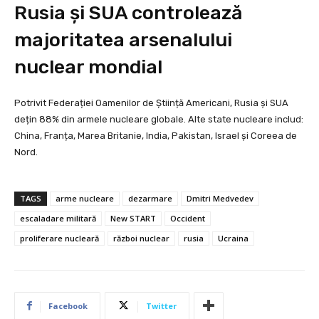
Rusia și SUA controlează
majoritatea arsenalului
nuclear mondial
Potrivit Federației Oamenilor de Știință Americani, Rusia și SUA
dețin 88% din armele nucleare globale. Alte state nucleare includ:
China, Franța, Marea Britanie, India, Pakistan, Israel și Coreea de
Nord.
TAGS
arme nucleare
dezarmare
Dmitri Medvedev
escaladare militară
New START
Occident
proliferare nucleară
război nuclear
rusia
Ucraina
Facebook
Twitter