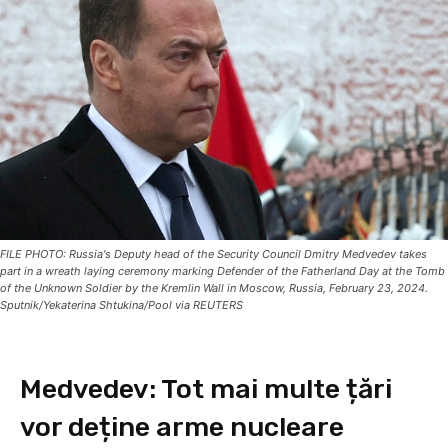
FILE PHOTO: Russia's Deputy head of the Security Council Dmitry Medvedev takes
part in a wreath laying ceremony marking Defender of the Fatherland Day at the Tomb
of the Unknown Soldier by the Kremlin Wall in Moscow, Russia, February 23, 2024.
Sputnik/Yekaterina Shtukina/Pool via REUTERS
Medvedev: Tot mai multe țări
vor deține arme nucleare