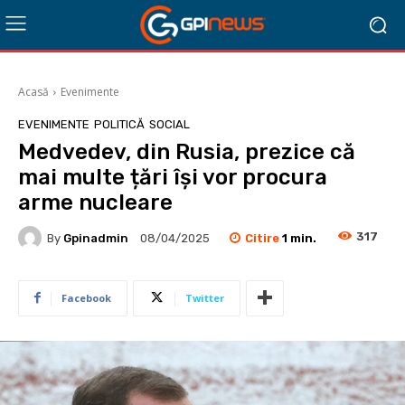
Acasă
Evenimente
EVENIMENTE
POLITICĂ
SOCIAL
Medvedev, din Rusia, prezice că
mai multe țări își vor procura
arme nucleare
317
Citire
1
min.
By
Gpinadmin
08/04/2025
Facebook
Twitter