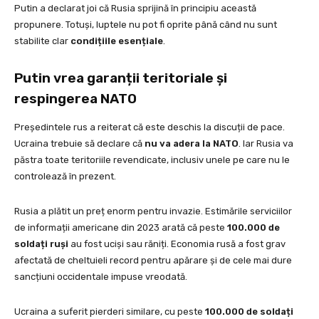
Putin a declarat joi că Rusia sprijină în principiu această
propunere. Totuși, luptele nu pot fi oprite până când nu sunt
stabilite clar
condițiile esențiale
.
Putin vrea garanții teritoriale și
respingerea NATO
Președintele rus a reiterat că este deschis la discuții de pace.
Ucraina trebuie să declare că
nu va adera la NATO
. Iar Rusia va
păstra toate teritoriile revendicate, inclusiv unele pe care nu le
controlează în prezent.
Rusia a plătit un preț enorm pentru invazie. Estimările serviciilor
de informații americane din 2023 arată că peste
100.000 de
soldați ruși
au fost uciși sau răniți. Economia rusă a fost grav
afectată de cheltuieli record pentru apărare și de cele mai dure
sancțiuni occidentale impuse vreodată.
Ucraina a suferit pierderi similare, cu peste
100.000 de soldați