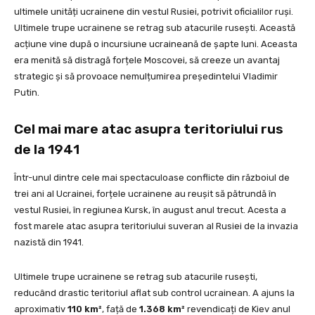
ultimele unități ucrainene din vestul Rusiei, potrivit oficialilor ruși.
Ultimele trupe ucrainene se retrag sub atacurile rusești. Această
acțiune vine după o incursiune ucraineană de șapte luni. Aceasta
era menită să distragă forțele Moscovei, să creeze un avantaj
strategic și să provoace nemulțumirea președintelui Vladimir
Putin.
Cel mai mare atac asupra teritoriului rus
de la 1941
Într-unul dintre cele mai spectaculoase conflicte din războiul de
trei ani al Ucrainei, forțele ucrainene au reușit să pătrundă în
vestul Rusiei, în regiunea Kursk, în august anul trecut. Acesta a
fost marele atac asupra teritoriului suveran al Rusiei de la invazia
nazistă din 1941.
Ultimele trupe ucrainene se retrag sub atacurile rusești,
reducând drastic teritoriul aflat sub control ucrainean. A ajuns la
aproximativ
110 km²
, față de
1.368 km²
revendicați de Kiev anul