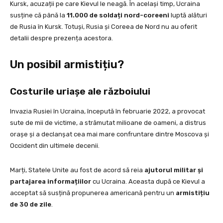
Kursk, acuzații pe care Kievul le neagă. În același timp, Ucraina
susține că până la
11.000 de soldați nord-coreeni
luptă alături
de Rusia în Kursk. Totuși, Rusia și Coreea de Nord nu au oferit
detalii despre prezența acestora.
Un posibil armistițiu?
Costurile uriașe ale războiului
Invazia Rusiei în Ucraina, începută în februarie 2022, a provocat
sute de mii de victime, a strămutat milioane de oameni, a distrus
orașe și a declanșat cea mai mare confruntare dintre Moscova și
Occident din ultimele decenii.
Marți, Statele Unite au fost de acord să reia
ajutorul militar și
partajarea informațiilor
cu Ucraina. Aceasta după ce Kievul a
acceptat să susțină propunerea americană pentru un
armistițiu
de 30 de zile
.