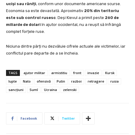
uciși sau răniți
, conform unor documente americane scurse.
Economia sa este devastată. Aproximativ
20% din teritoriu
este sub control rusesc
. Deși Kievul a primit peste
260 de
miliarde de dolari
în ajutor occidental, nu a reușit să înfrângă
complet forțele ruse.
Niciuna dintre părți nu dezvăluie cifrele actuale ale victimelor, iar
conflictul pare departe de a se încheia.
TAGS
ajutor militar
armistitiu
front
invazie
Kursk
lupte
Nato
ofensivă
Putin
razboi
retragere
rusia
sancțiuni
Sumî
Ucraina
zelenski
Facebook
Twitter