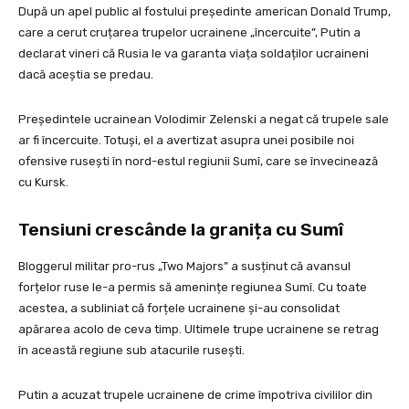
După un apel public al fostului președinte american Donald Trump,
care a cerut cruțarea trupelor ucrainene „încercuite”, Putin a
declarat vineri că Rusia le va garanta viața soldaților ucraineni
dacă aceștia se predau.
Președintele ucrainean Volodimir Zelenski a negat că trupele sale
ar fi încercuite. Totuși, el a avertizat asupra unei posibile noi
ofensive rusești în nord-estul regiunii Sumî, care se învecinează
cu Kursk.
Tensiuni crescânde la granița cu Sumî
Bloggerul militar pro-rus „Two Majors” a susținut că avansul
forțelor ruse le-a permis să amenințe regiunea Sumî. Cu toate
acestea, a subliniat că forțele ucrainene și-au consolidat
apărarea acolo de ceva timp. Ultimele trupe ucrainene se retrag
în această regiune sub atacurile rusești.
Putin a acuzat trupele ucrainene de crime împotriva civililor din