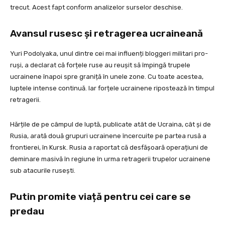
trecut. Acest fapt conform analizelor surselor deschise.
Avansul rusesc și retragerea ucraineană
Yuri Podolyaka, unul dintre cei mai influenți bloggeri militari pro-
ruși, a declarat că forțele ruse au reușit să împingă trupele
ucrainene înapoi spre graniță în unele zone. Cu toate acestea,
luptele intense continuă. Iar forțele ucrainene ripostează în timpul
retragerii.
Hărțile de pe câmpul de luptă, publicate atât de Ucraina, cât și de
Rusia, arată două grupuri ucrainene încercuite pe partea rusă a
frontierei, în Kursk. Rusia a raportat că desfășoară operațiuni de
deminare masivă în regiune în urma retragerii trupelor ucrainene
sub atacurile rusești.
Putin promite viață pentru cei care se
predau