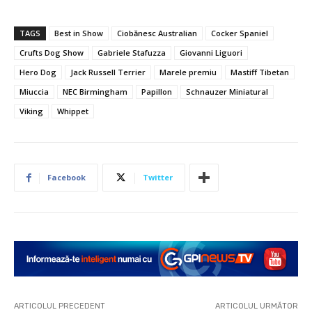
TAGS
Best in Show
Ciobănesc Australian
Cocker Spaniel
Crufts Dog Show
Gabriele Stafuzza
Giovanni Liguori
Hero Dog
Jack Russell Terrier
Marele premiu
Mastiff Tibetan
Miuccia
NEC Birmingham
Papillon
Schnauzer Miniatural
Viking
Whippet
Facebook
Twitter
ARTICOLUL PRECEDENT
ARTICOLUL URMĂTOR