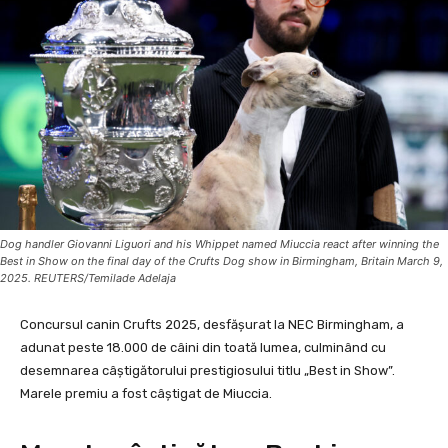
Dog handler Giovanni Liguori and his Whippet named Miuccia react after winning the
Best in Show on the final day of the Crufts Dog show in Birmingham, Britain March 9,
2025. REUTERS/Temilade Adelaja
Concursul canin Crufts 2025, desfășurat la NEC Birmingham, a
adunat peste 18.000 de câini din toată lumea, culminând cu
desemnarea câștigătorului prestigiosului titlu „Best in Show”.
Marele premiu a fost câștigat de Miuccia.