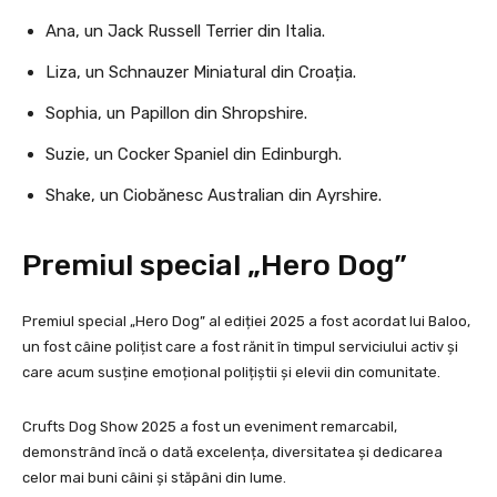
Ana, un Jack Russell Terrier din Italia.
Liza, un Schnauzer Miniatural din Croația.
Sophia, un Papillon din Shropshire.
Suzie, un Cocker Spaniel din Edinburgh.
Shake, un Ciobănesc Australian din Ayrshire.
Premiul special „Hero Dog”
Premiul special „Hero Dog” al ediției 2025 a fost acordat lui Baloo,
un fost câine polițist care a fost rănit în timpul serviciului activ și
care acum susține emoțional polițiștii și elevii din comunitate.
Crufts Dog Show 2025 a fost un eveniment remarcabil,
demonstrând încă o dată excelența, diversitatea și dedicarea
celor mai buni câini și stăpâni din lume.