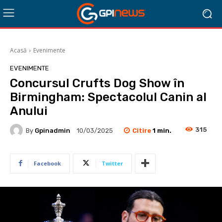
Acasă
Evenimente
EVENIMENTE
Concursul Crufts Dog Show în
Birmingham: Spectacolul Canin al
Anului
315
Citire
1
min.
By
Gpinadmin
10/03/2025
Facebook
Twitter