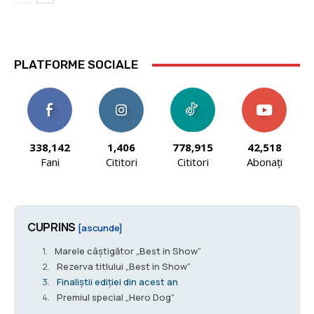
PLATFORME SOCIALE
338,142
1,406
778,915
42,518
Fani
Cititori
Cititori
Abonați
CUPRINS
[ascunde]
Marele câștigător „Best in Show”
Rezerva titlului „Best in Show”
Finaliștii ediției din acest an
Premiul special „Hero Dog”